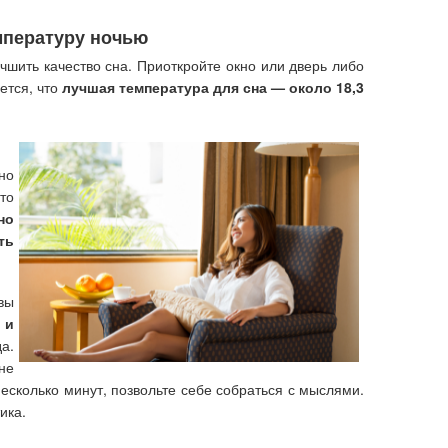
мпературу ночью
шить качество сна. Приоткройте окно или дверь либо
ется, что
лучшая температура для сна — около 18,3
но
то
но
ть
 вы
 и
а.
не
несколько минут, позвольте себе собраться с мыслями.
ика.