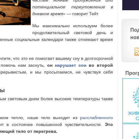
потенциальное переутомление в
дневное время»
— говорит Тейт
Мы максимально используем более
По
продолжительный световой день и
но
женные социальные календари также отнимают время
чтите, что это не помогает вашему сну в долгосрочной
 помочь нам заснуть,
он
нарушает сон
во второй
прерывистым, и мы просыпаемся, не чувствуя себя
Прог
ры
ным световым днем более высокие температуры также
шком тепло, наше тело выходит из
расслабленного
т в состояние повышенной чувствительности.
Это
яющий тело от перегрева.