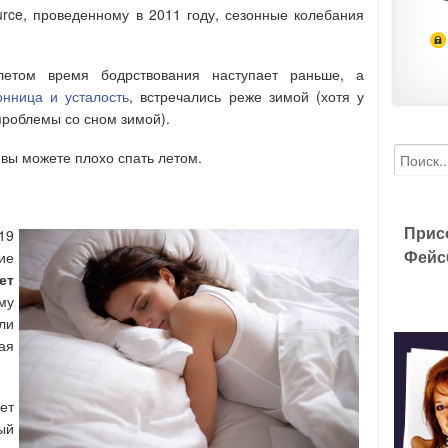
rce, проведенному в 2011 году, сезонные колебания
летом время бодрствования наступает раньше, а
онница и усталость
, встречались реже зимой (хотя у
проблемы со сном зимой).
 вы можете плохо спать летом.
Прис
19
Фейс
ие
ет
му
ли
ая
ет
ый