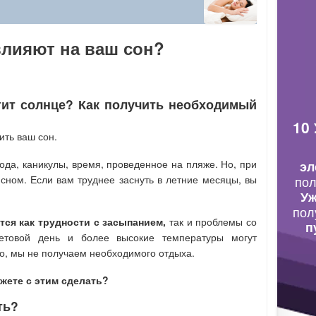
влияют на ваш сон?
етит солнце? Как получить необходимый
10
ить ваш сон.
года, каникулы, время, проведенное на пляже. Но, при
эл
 сном. Если вам труднее заснуть в летние месяцы, вы
по
Уж
пол
ся как трудности с засыпанием,
так и проблемы со
п
етовой день и более высокие температуры могут
его, мы не получаем необходимого отдыха.
жете с этим сделать?
ть?