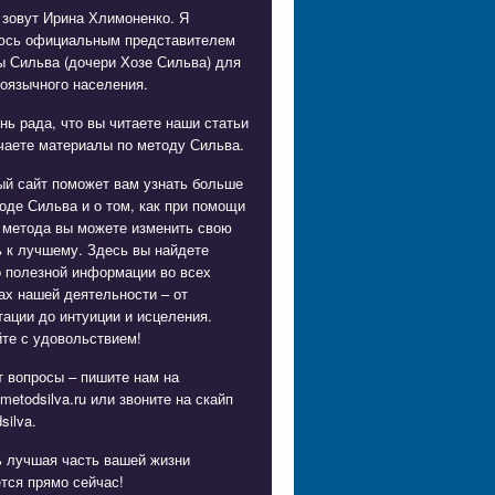
 зовут Ирина Хлимоненко. Я
юсь официальным представителем
ы Сильва (дочери Хозе Сильва) для
оязычного населения.
нь рада, что вы читаете наши статьи
чаете материалы по методу Сильва.
ый сайт поможет вам узнать больше
оде Сильва и о том, как при помощи
 метода вы можете изменить свою
 к лучшему. Здесь вы найдете
о полезной информации во всех
х нашей деятельности – от
ации до интуиции и исцеления.
те с удовольствием!
 вопросы – пишите нам на
metodsilva.ru
или звоните на скайп
silva.
ь лучшая часть вашей жизни
тся прямо сейчас!