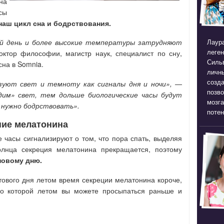
на
сы
аш цикл сна и бодрствования.
Лаура
й день и более высокие температуры затрудняют
леген
ктор философии, магистр наук, специалист по сну,
Силь
сна в Somnia.
личны
созда
зуют свет и темноту как сигналы дня и ночи»,
—
позв
им» свет, тем дольше биологические часы будут
мозга
и нужно бодрствовать».
потен
ие мелатонина
е часы сигнализируют о том, что пора спать, выделяя
лнца секреция мелатонина прекращается, поэтому
новому дню.
тового дня летом время секреции мелатонина короче,
по которой летом вы можете просыпаться раньше и