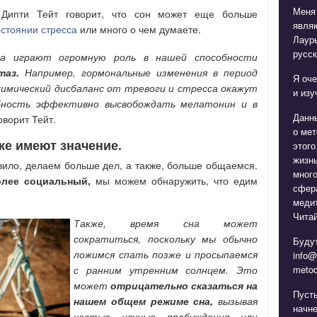
Меня
 Дипти Тейт говорит, что сон может еще больше
явля
остоянии стресса
или много о чем думаете.
Лаур
русск
ва играют огромную роль в нашей способности
таз.
Например, гормональные изменения в период
Я оче
химический дисбаланс от тревоги и стресса окажут
и изу
обность эффективно высвобождать мелатонин и в
Данн
ворит Тейт.
о мет
же имеют значение.
этого
жизнь
авило, делаем больше дел, а также, больше общаемся.
мног
олее социальный,
мы можем обнаружить, что едим
сфера
медит
Читай
Также, время сна может
сократиться, поскольку мы обычно
Будут
ложимся спать позже и просыпаемся
info@
metod
с ранним утренним солнцем. Это
может
отрицательно сказаться на
Пуст
нашем общем режиме сна,
вызывая
начне
частые ночные пробуждения или