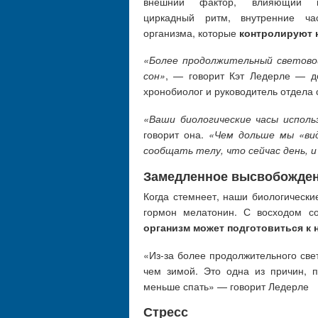
внешний фактор, влияющий 
циркадный ритм, внутренние ча
организма, которые
контролируют н
«Более продолжительный светово
сон»
, — говорит Кэт Ледерле — до
хронобиолог и руководитель отдела 
«Ваши биологические часы исполь
говорит она.
«Чем дольше мы «вид
сообщать телу, что сейчас день, 
Замедленное высвобожден
Когда стемнеет, наши биологически
гормон мелатонин. С восходом со
организм может подготовиться к 
«Из-за более продолжительного све
чем зимой. Это одна из причин, 
меньше спать» — говорит Ледерле
Стресс