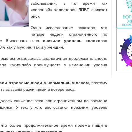
заболеваний, в то время как
«хороший» холестерин ЛПВП снижает
риск.
Одно исследование показало, что
четыре недели ограниченного по
е 8-часового окна
снизили уровень «плохого»
10%
как у мужчин, так и у женщин.
орых использовалась аналогичная продолжительность
али каких-либо преимуществ в изменении уровня
вали взрослые люди с нормальным весом,
поэтому
ть вызваны различиями в потере веса.
юдалось снижение веса при ограниченном по времени
шился. У тех, у кого вес остался прежним, уровень
, что более продолжительное время приема пищи в
учшить уровень холестерина.