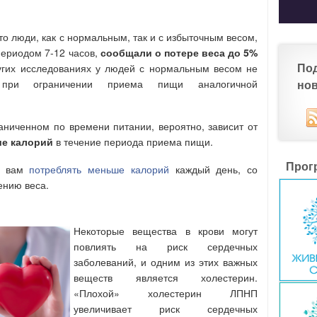
то люди, как с нормальным, так и с избыточным весом,
ериодом 7-12 часов,
сообщали о потере веса до 5%
По
ругих исследованиях у людей с нормальным весом не
при ограничении приема пищи аналогичной
но
раниченном по времени питании, вероятно, зависит от
ше калорий
в течение периода приема пищи.
Прог
ет вам
потреблять меньше калорий
каждый день, со
ению веса.
Некоторые вещества в крови могут
повлиять на риск сердечных
заболеваний, и одним из этих важных
веществ является холестерин.
«Плохой» холестерин ЛПНП
увеличивает риск сердечных