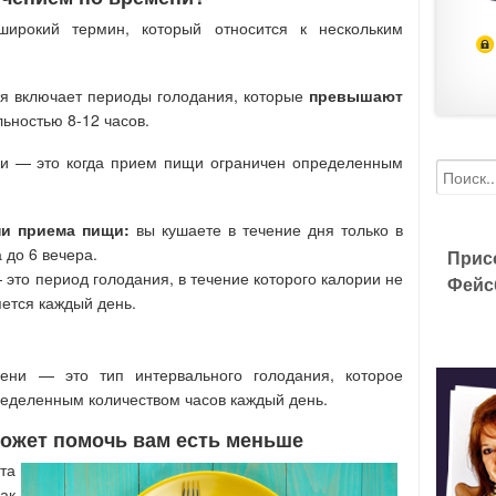
ирокий термин, который относится к нескольким
ия включает периоды голодания, которые
превышают
ьностью 8-12 часов.
ни — это когда прием пищи ограничен определенным
ни приема пищи:
вы кушаете в течение дня только в
 до 6 вечера.
Прис
это период голодания, в течение которого калории не
Фейс
яется каждый день.
ени — это тип интервального голодания, которое
еделенным количеством часов каждый день.
ожет помочь вам есть меньше
та
ак