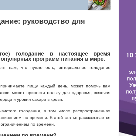
ание: руководство для
стое) голодание в настоящее время
10
популярных программ питания в мире.
рят вам, что нужно есть, интервальное голодание
эл
по
Уж
 принимаете пищу каждый день, может помочь вам
пол
акже может принести пользу для здоровья, включая
п
ердца и уровня сахара в крови.
вистого голодания, в том числе распространенная
ничением по времени. В этой статье рассказывается
с ограничением по времени.
ичением по времени?