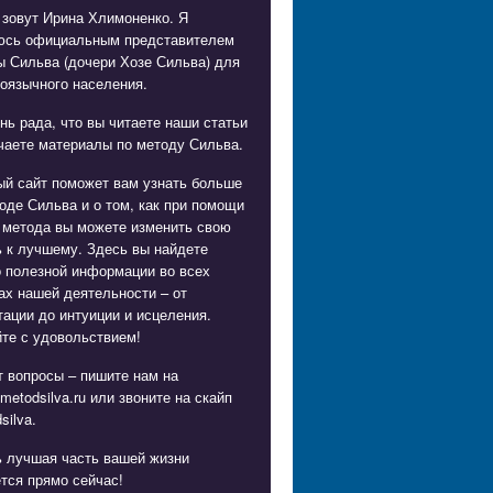
 зовут Ирина Хлимоненко. Я
юсь официальным представителем
ы Сильва (дочери Хозе Сильва) для
оязычного населения.
нь рада, что вы читаете наши статьи
чаете материалы по методу Сильва.
ый сайт поможет вам узнать больше
оде Сильва и о том, как при помощи
 метода вы можете изменить свою
 к лучшему. Здесь вы найдете
о полезной информации во всех
х нашей деятельности – от
ации до интуиции и исцеления.
те с удовольствием!
 вопросы – пишите нам на
metodsilva.ru
или звоните на скайп
silva.
ь лучшая часть вашей жизни
тся прямо сейчас!