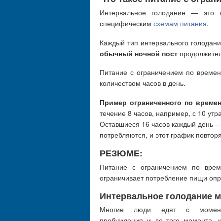
Интервальное голодание — это ш
специфическим
схемам питания
.
Каждый тип интервального голодан
обычный ночной пост
продолжител
Питание с ограничением по време
количеством часов в день.
Пример ограниченного по време
течение 8 часов, например, с 10 утра
Оставшиеся 16 часов каждый день — 
потребляются, и этот график повтор
РЕЗЮМЕ:
Питание с ограничением по врем
ограничивает потребление пищи опр
Интервальное голодание м
Многие люди едят с момен
пробуждения и до того момента, к