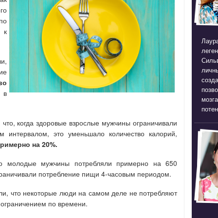
го
по
 к
Лаура
леген
Силь
и,
личны
ие
созда
во
позв
 в
мозга
потен
, что, когда здоровые взрослые мужчины ограничивали
м интервалом, это уменьшало количество калорий,
римерно на 20%.
что молодые мужчины потребляли примерно на 650
ограничивали потребление пищи 4-часовым периодом.
ли, что некоторые люди на самом деле не потребляют
 ограничением по времени.