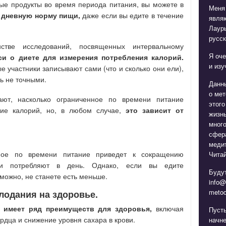
ые продукты во время периода питания, вы можете в
Меня
 дневную норму пищи,
даже если вы едите в течение
явля
Лаур
русск
стве исследований, посвященных интервальному
Я оче
си о диете для измерения потребления калорий.
и изу
е участники записывают сами (что и сколько они ели),
ть не точными.
Данн
о мет
ают, насколько ограниченное по времени питание
этого
ние калорий, но, в любом случае,
это зависит от
жизнь
мног
сфера
медит
ное по времени питание приведет к сокращению
Читай
ни потребляют в день. Однако, если вы едите
Будут
можно, не станете есть меньше.
info@
metod
лодания на здоровье.
е
имеет ряд преимуществ для здоровья,
включая
Пуст
рдца и снижение уровня сахара в крови.
начне