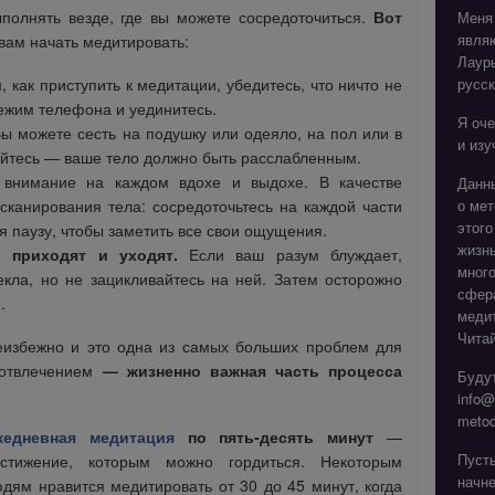
олнять везде, где вы можете сосредоточиться.
Вот
Меня
явля
вам начать медитировать:
Лаур
 как приступить к медитации, убедитесь, что ничто не
русск
ежим телефона и уединитесь.
Я оче
ы можете сесть на подушку или одеяло, на пол или в
и изу
гайтесь — ваше тело должно быть расслабленным.
 внимание на каждом вдохе и выдохе. В качестве
Данн
сканирования тела: сосредоточьтесь на каждой части
о мет
этого
ая паузу, чтобы заметить все свои ощущения.
жизнь
 приходят и уходят.
Если ваш разум блуждает,
мног
екла, но не зацикливайтесь на ней. Затем осторожно
сфера
.
медит
Читай
еизбежно и это одна из самых больших проблем для
ь отвлечением
— жизненно важная часть процесса
Будут
info@
metod
жедневная медитация
по пять-десять минут
—
Пуст
остижение, которым можно гордиться. Некоторым
начне
дям нравится медитировать от 30 до 45 минут, когда