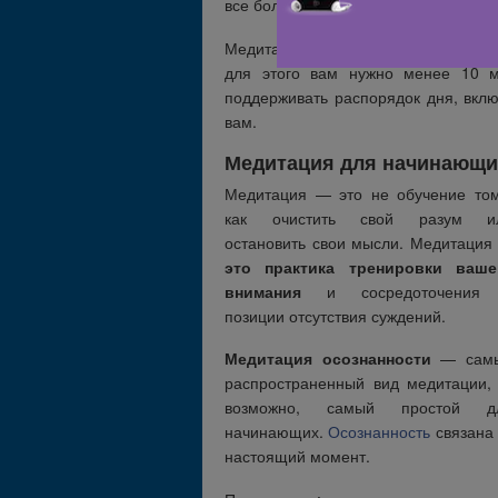
все более популярной и в других ст
Медитация несет
значительную по
для этого вам нужно менее 10 м
поддерживать распорядок дня, вкл
вам.
Медитация для начинающи
Медитация — это не обучение том
как очистить свой разум и
остановить свои мысли. Медитация
это практика тренировки ваше
внимания
и сосредоточения
позиции отсутствия суждений.
Медитация осознанности
— сам
распространенный вид медитации, 
возможно, самый простой д
начинающих.
Осознанность
связана 
настоящий момент.