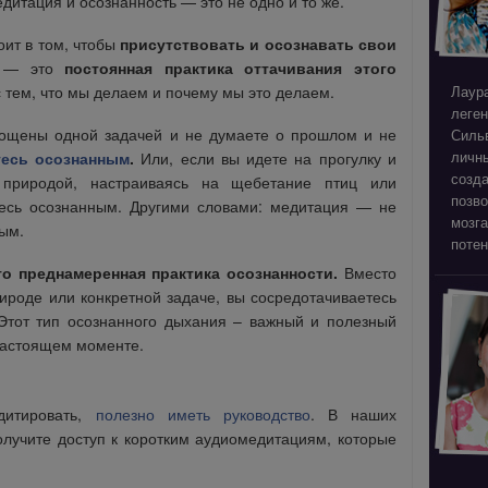
дитация и осознанность — это не одно и то же.
оит в том, чтобы
присутствовать и осознавать свои
ь — это
постоянная практика оттачивания этого
Лаура
 тем, что мы делаем и почему мы это делаем.
леген
лощены одной задачей и не думаете о прошлом и не
Силь
личны
тесь осознанным
.
Или, если вы идете на прогулку и
созда
 природой, настраиваясь на щебетание птиц или
позв
тесь осознанным. Другими словами: медитация — не
мозга
ым.
потен
о преднамеренная практика осознанности.
Вместо
рироде или конкретной задаче, вы сосредотачиваетесь
Этот тип осознанного дыхания – важный и полезный
настоящем моменте.
дитировать,
полезно иметь руководство
. В наших
лучите доступ к коротким аудиомедитациям, которые