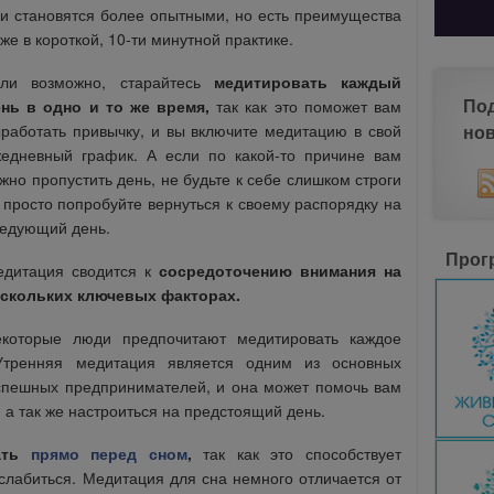
и становятся более опытными, но есть преимущества
же в короткой, 10-ти минутной практике.
сли возможно, старайтесь
медитировать каждый
По
ень в одно и то же время,
так как это поможет вам
но
работать привычку, и вы включите медитацию в свой
едневный график. А если по какой-то причине вам
жно пропустить день, не будьте к себе слишком строги
просто попробуйте вернуться к своему распорядку на
едующий день.
Прог
дитация сводится к
сосредоточению внимания на
ескольких ключевых факторах.
екоторые люди предпочитают медитировать каждое
Утренняя медитация является одним из основных
спешных предпринимателей, и она может помочь вам
 а так же настроиться на предстоящий день.
ать
прямо перед сном
,
так как это способствует
слабиться. Медитация для сна немного отличается от