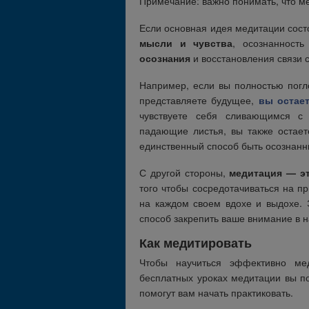
Примечание: важно понимать, что ме
Если основная идея медитации сост
мысли и чувства
, осознанност
осознания
и восстановления связи с
Например, если вы полностью пог
представляете будущее,
вы остае
чувствуете себя сливающимся с
падающие листья, вы также остае
единственный способ быть осознанн
С другой стороны,
медитация — эт
того чтобы сосредотачиваться на п
на каждом своем вдохе и выдохе. 
способ закрепить ваше внимание в 
Как медитировать
Чтобы научиться эффективно ме
бесплатных уроках медитации вы по
помогут вам начать практиковать.