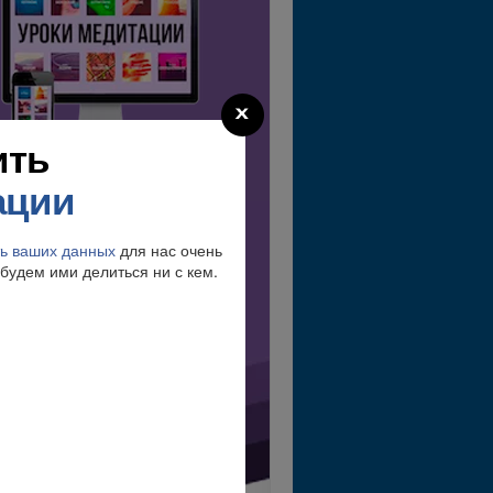
ить
ации
 УРОКОВ МЕДИТАЦИИ
Введите свое
имя и
ь ваших данных
для нас очень
, чтобы
ектронный адрес
будем ими делиться ни с кем.
лучить
мгновенный доступ
.
человек
е более 300 000
учили этот
БЕСПЛАТНЫЙ
утеводитель по методу
Сильва.