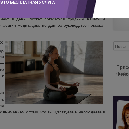
ранах — и не без оснований.
ЭТО БЕСПЛАТНАЯ УСЛУГА
льзу для психического и физического здоровья,
и
инут в день. Может показаться трудным начать и
ючающий медитацию, но данное руководство поможет
х
у,
ли
 —
Прис
го
Фейс
 с
ый
и,
ля
с вниманием к тому, что вы чувствуете и наблюдаете в