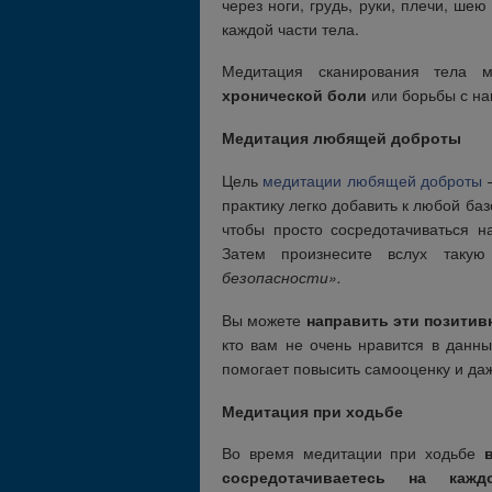
через ноги, грудь, руки, плечи, ш
каждой части тела.
Медитация сканирования тела 
хронической боли
или борьбы с на
Медитация любящей доброты
Цель
медитации любящей доброты
практику легко добавить к любой ба
чтобы просто сосредотачиваться н
Затем произнесите вслух таку
безопасности».
Вы можете
направить эти позитив
кто вам не очень нравится в данн
помогает повысить самооценку и да
Медитация при ходьбе
Во время медитации при ходьбе
сосредотачиваетесь на кажд