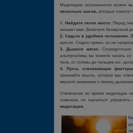
Медитацию осознанности можно вып
несколько шагов,
которые помогут 
1. Найдите тихое место.
Перед тем,
мешает вам. Включите беззвучный р
2. Сядьте в удобное положение.
В
кресло. Сядьте прямо, но не напря
3. Дышите мягко.
Сосредоточьте
альтернативы вы можете начать со 
тела, от головы до пальцев ног, дел
4. Пусть отвлекающие факторы
признайте мысль, которая вас отвл
верните внимание к своему дыханию
Отвлечение во время медитации н
новичков, но научиться управлят
медитации.
Е
д
лю