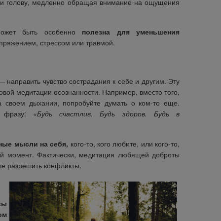
ею и голову, медленно обращая внимание на ощущения
может быть особенно
полезна для уменьшения
пряжением, стрессом или травмой.
— направить чувство сострадания к себе и другим. Эту
зовой медитации осознанности. Например, вместо того,
а своем дыхании, попробуйте думать о ком-то еще.
ю фразу:
«Будь счастлив. Будь здоров. Будь в
ные мысли на себя,
кого-то, кого любите, или кого-то,
ый момент. Фактически, медитация любящей доброты
же разрешить конфликты.
вы
ом