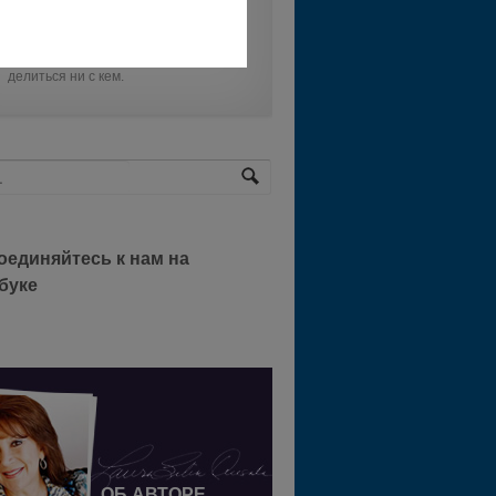
Безопасность ваших данных для
нас очень важна и мы не будем ими
делиться ни с кем.
оединяйтесь к нам на
буке
ОБ АВТОРЕ