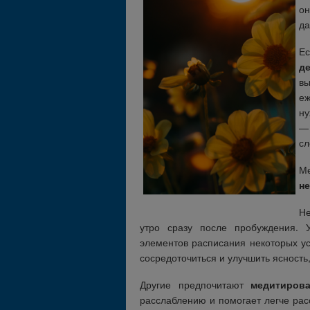
он
да
Е
д
вы
еж
ну
— 
сл
Ме
н
Н
утро сразу после пробуждения. 
элементов расписания некоторых у
сосредоточиться и улучшить ясность,
Другие предпочитают
медитиров
расслаблению и помогает легче рас