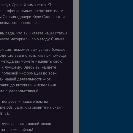
 зовут Ирина Хлимоненко. Я
юсь официальным представителем
ы Сильва (дочери Хозе Сильва) для
оязычного населения.
нь рада, что вы читаете наши статьи
чаете материалы по методу Сильва.
ый сайт поможет вам узнать больше
оде Сильва и о том, как при помощи
 метода вы можете изменить свою
 к лучшему. Здесь вы найдете
о полезной информации во всех
х нашей деятельности – от
ации до интуиции и исцеления.
те с удовольствием!
 вопросы – пишите нам на
metodsilva.ru
или звоните на скайп
silva.
ь лучшая часть вашей жизни
тся прямо сейчас!