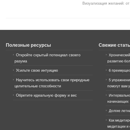
Визуализация желаний: от
Полезные ресурсы
Свежие стат
Откройте скрытый потенциал своего
Хронический
разума
развитию бо
Усильте свою интуицию
6 преимущес
Научитесь использовать свои природные
5 упражнени
целительные способности
помогут вам 
Обретите идеальную форму и вес
Интервально
начинающих
Долгие летн
Как медитир
медитации и 