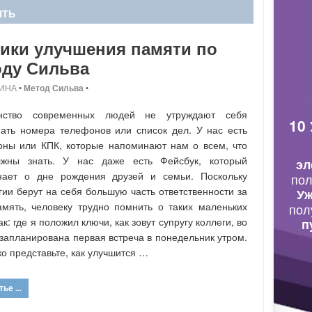
ЯТЬ
ики улучшения памяти по
оду Сильва
ИНА
•
Метод Сильва
•
нство современных людей не утруждают себя
10
ать номера телефонов или список дел. У нас есть
ны или КПК, которые напоминают нам о всем, что
жны знать. У нас даже есть Фейсбук, который
эл
нает о дне рождения друзей и семьи. Поскольку
по
гии берут на себя большую часть ответственности за
Уж
мять, человеку трудно помнить о таких маленьких
пол
к: где я положил ключи, как зовут супругу коллеги, во
п
 запланирована первая встреча в понедельник утром.
ко представьте, как улучшится …
ье ...