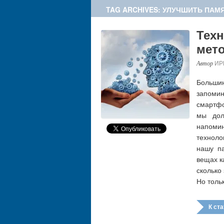
TAG ARCHIVES: УЛУЧШИТЬ ПАМ
Техн
мет
ИР
Больши
запомин
смартфо
мы дол
напоми
техноло
нашу па
вещах ка
сколько
Но толь
К стат