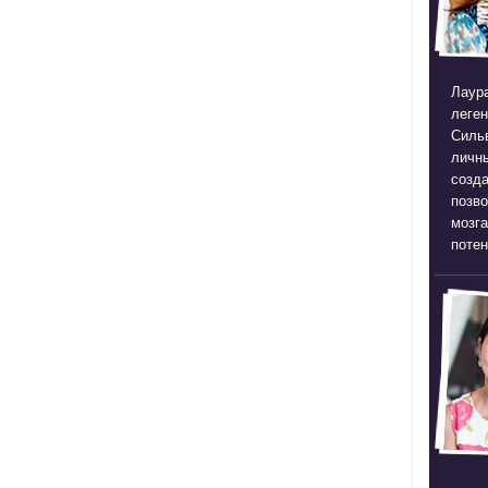
Лаура
леген
Силь
личны
созда
позв
мозга
потен