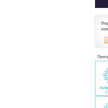
По
но
Прог