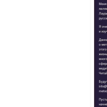
Меня
явля
Лаур
русск
Я оче
и изу
Данн
о мет
этого
жизнь
мног
сфера
медит
Читай
Будут
info@
metod
Пуст
начне