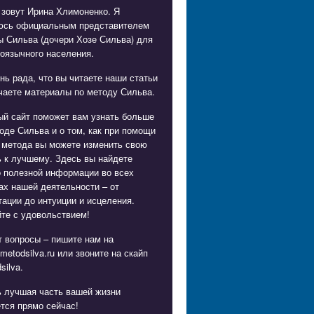
 зовут Ирина Хлимоненко. Я
юсь официальным представителем
ы Сильва (дочери Хозе Сильва) для
оязычного населения.
нь рада, что вы читаете наши статьи
чаете материалы по методу Сильва.
ый сайт поможет вам узнать больше
оде Сильва и о том, как при помощи
 метода вы можете изменить свою
 к лучшему. Здесь вы найдете
о полезной информации во всех
х нашей деятельности – от
ации до интуиции и исцеления.
те с удовольствием!
 вопросы – пишите нам на
metodsilva.ru
или звоните на скайп
silva.
ь лучшая часть вашей жизни
тся прямо сейчас!