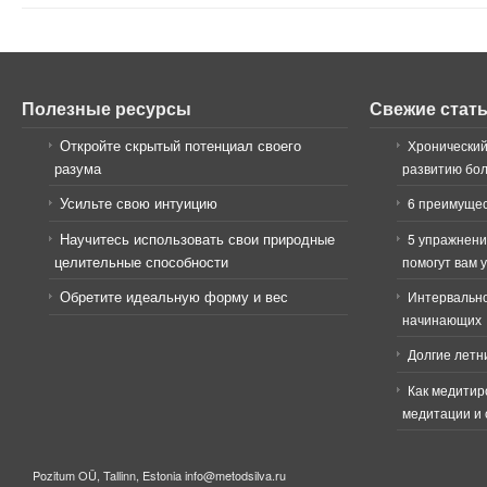
Полезные ресурсы
Свежие стат
Откройте скрытый потенциал своего
Хронический
разума
развитию бо
Усильте свою интуицию
6 преимущес
Научитесь использовать свои природные
5 упражнени
целительные способности
помогут вам 
Обретите идеальную форму и вес
Интервально
начинающих
Долгие летн
Как медитир
медитации и 
Pozitum OÜ, Tallinn, Estonia info@metodsilva.ru