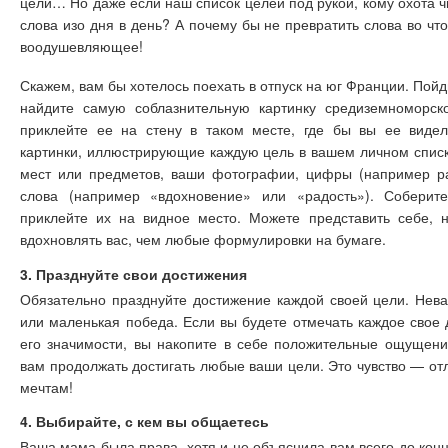
цели… Но даже если наш список целей под рукой, кому охота ч
слова изо дня в день? А почему бы не превратить слова во чт
воодушевляющее!
Скажем, вам бы хотелось поехать в отпуск на юг Франции. Пойд
найдите самую соблазнительную картинку средиземноморск
приклейте ее на стену в таком месте, где бы вы ее виде
картинки, иллюстрирующие каждую цель в вашем личном списке
мест или предметов, ваши фотографии, цифры (например р
слова (например «вдохновение» или «радость»). Соберит
приклейте их на видное место. Можете представить себе, н
вдохновлять вас, чем любые формулировки на бумаге.
3. Празднуйте свои достижения
Обязательно празднуйте достижение каждой своей цели. Нев
или маленькая победа. Если вы будете отмечать каждое свое 
его значимости, вы накопите в себе положительные ощущени
вам продолжать достигать любые ваши цели. Это чувство — от
мечтам!
4. Выбирайте, с кем вы общаетесь
Ваша мама была права, хотя и не объяснила вам всего до кон