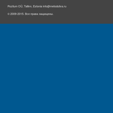
Pozitum OÜ, Tallinn, Estonia info@metodsilva.ru
© 2009-2015. Все права защищены.