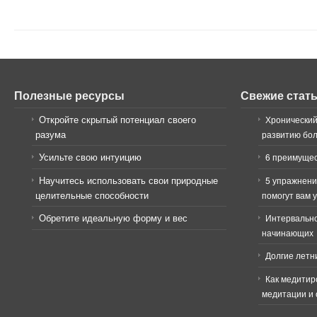
Полезные ресурсы
Свежие стат
Откройте скрытый потенциал своего
Хронический
разума
развитию бо
Усильте свою интуицию
6 преимущес
Научитесь использовать свои природные
5 упражнени
целительные способности
помогут вам 
Обретите идеальную форму и вес
Интервально
начинающих
Долгие летн
Как медитир
медитации и 