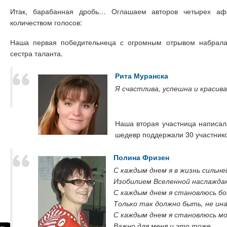
Итак, барабанная дробь… Оглашаем авторов четырех а
количеством голосов:
Наша первая победительнеца с огромным отрывом набрала 
сестра таланта.
Рита Муранска
Я счастлива, успешна и красива
Наша вторая участница написал
шедевр поддержали 30 участнико
Полина Фризен
С каждым днем я в жизнь сильн
Изобилием Вселенной наслажда
С каждым днем я становлюсь бо
Только так должно быть, не ин
С каждым днем я становлюсь м
Важно для меня и это тоже