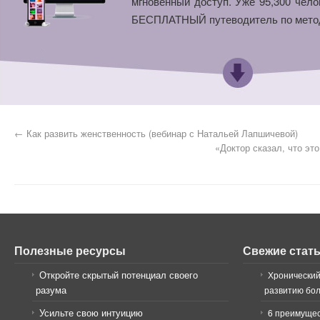
мгновенный доступ. Уже 95,300 чело
БЕСПЛАТНЫЙ путеводитель по мето
←
Как развить женственность (вебинар с Натальей Лапшичевой)
«Доктор сказал, что эт
Полезные ресурсы
Свежие стат
Откройте скрытый потенциал своего
Хронический
разума
развитию бо
Усильте свою интуицию
6 преимущес