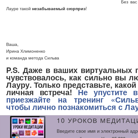
Без вас
Лауре такой
незабываемый сюрприз
!
Ваша,
Ирина Хлимоненко
и команда метода Сильва
P.S. Даже в ваших виртуальных 
чувствовалось, как сильно вы л
Лауру. Только представьте, како
личная встреча
!
Не упустите 
приезжайте на тренинг «Сильв
чтобы лично познакомиться с Ла
10 УРОКОВ МЕДИТАЦ
Введите свое имя и электронный адр