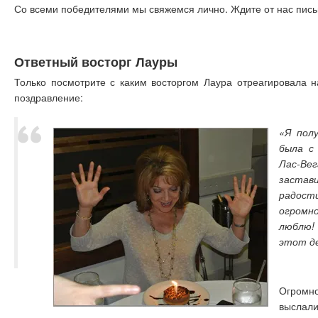
Со всеми победителями мы свяжемся лично. Ждите от нас пись
Ответный восторг Лауры
Только посмотрите с каким восторгом Лаура отреагировала 
поздравление:
«Я полу
была с
Лас-В
застав
радос
огромн
люблю!
этот де
Огромн
выслал