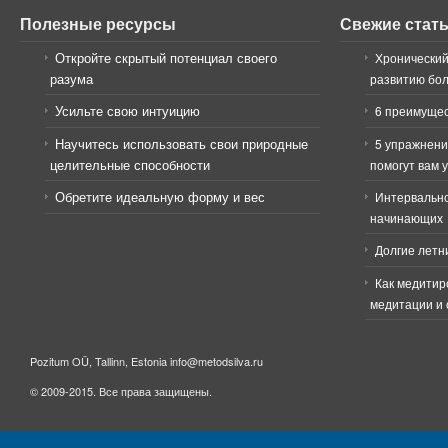
Полезные ресурсы
Свежие стат
Откройте скрытый потенциал своего
Хронический
разума
развитию бо
Усильте свою интуицию
6 преимущес
Научитесь использовать свои природные
5 упражнени
целительные способности
помогут вам 
Обретите идеальную форму и вес
Интервально
начинающих
Долгие летн
Как медитир
медитации и 
Pozitum OÜ, Tallinn, Estonia info@metodsilva.ru
© 2009-2015. Все права защищены.