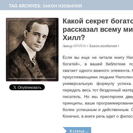
TAG ARCHIVES: ЗАКОН ИЗОБИЛИЯ
Какой секрет богат
рассказал всему м
Хилл?
ИРИНА
•
Закон изобилия
•
Если вы еще не читали книгу На
богатей», в вашей библотеке п
хватает одного важного элемента.
преуспевающими людьми Наполеон
универсальную формулу успех
передать весь тот бездонный мате
писатель. Но мы приоткроем две
принципы, ваше программирование
более успешным и действенным. С
Конечно, в книге речь идет о фило
К статье ...