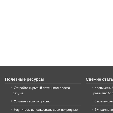
Полезные ресурсы
Свежие стат
Откройте скрытый потенциал своего
Хронический
разума
развитию бо
Усильте свою интуицию
6 преимущес
Научитесь использовать свои природные
5 упражнени