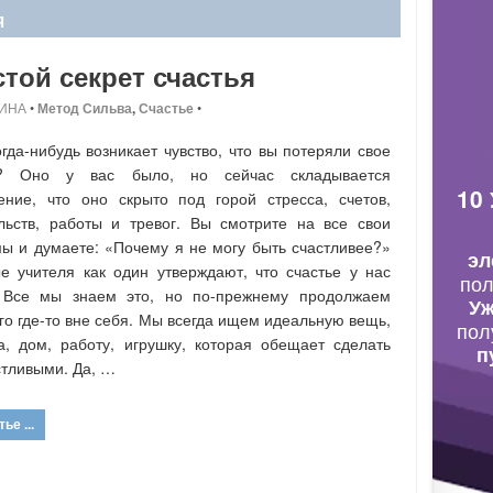
Я
той секрет счастья
ИНА
•
Метод Сильва
,
Счастье
•
огда-нибудь возникает чувство, что вы потеряли свое
е? Оно у вас было, но сейчас складывается
10
ение, что оно скрыто под горой стресса, счетов,
льств, работы и тревог. Вы смотрите на все свои
ы и думаете: «Почему я не могу быть счастливее?»
эл
е учителя как один утверждают, что счастье у нас
по
. Все мы знаем это, но по-прежнему продолжаем
Уж
его где-то вне себя. Мы всегда ищем идеальную вещь,
пол
а, дом, работу, игрушку, которая обещает сделать
п
стливыми. Да, …
ье ...