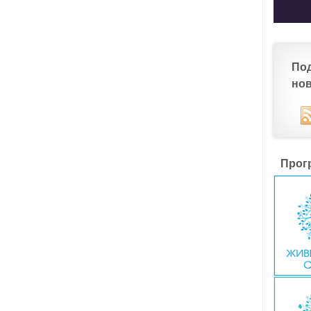
По
но
Прог