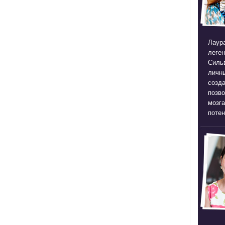
Лаура
леген
Силь
личны
созда
позв
мозга
потен