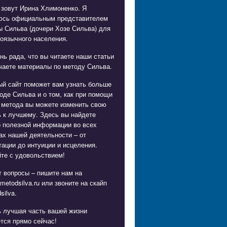
 зовут Ирина Хлимоненко. Я
юсь официальным представителем
ы Сильва (дочери Хозе Сильва) для
оязычного населения.
нь рада, что вы читаете наши статьи
чаете материалы по методу Сильва.
ый сайт поможет вам узнать больше
оде Сильва и о том, как при помощи
 метода вы можете изменить свою
 к лучшему. Здесь вы найдете
о полезной информации во всех
х нашей деятельности – от
ации до интуиции и исцеления.
те с удовольствием!
 вопросы – пишите нам на
metodsilva.ru
или звоните на скайп
silva.
ь лучшая часть вашей жизни
тся прямо сейчас!