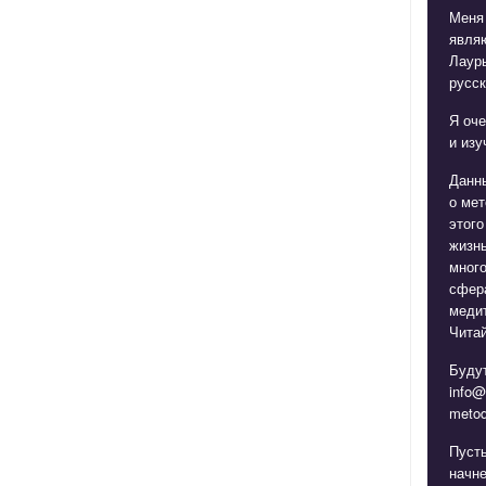
Меня
явля
Лаур
русск
Я оче
и изу
Данн
о мет
этого
жизнь
мног
сфера
медит
Читай
Будут
info@
metod
Пуст
начне