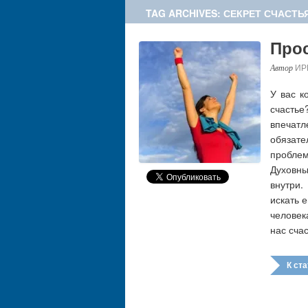
TAG ARCHIVES: СЕКРЕТ СЧАСТЬ
Прос
ИР
У вас к
счасть
впечатл
обязате
проблем
Духовны
внутри
искать 
человек
нас сча
К стат