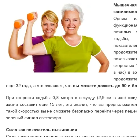
Мышечна
зависимос
Одним из
функцион
пожилых л
ходьбы,
показат
продолжит
показываю
скоростью 1
в час) в в
продолжите
еще 32 года, а это означает, что
вы можете дожить до 90 и бо
При скорости ходьбы 0,8 метра в секунду (2,9 км в час) ож
жизни составит еще 15 лет, это значит, что вы предположите
такой скоростью вы не сможете безопасно перейти через пеше
зеленый сигнал светофора.
Сила как показатель выживания
Сила также может многое сказать о шансах человека на выжив