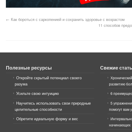
←
Как бороться с саркопенией и сохранить здоровье с возрастом
11 способов пред
Полезные ресурсы
Свежие стат
Откройте скрытый потенциал своего
Хронический
разума
развитию бо
Усильте свою интуицию
6 преимущес
Научитесь использовать свои природные
5 упражнени
целительные способности
помогут вам 
Обретите идеальную форму и вес
Интервально
начинающих