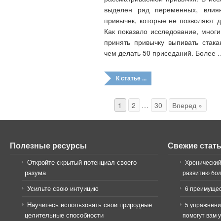
выделен ряд переменных, вли
привычек, которые не позволяют д
Как показало исследование, мног
принять привычку выпивать стака
чем делать 50 приседаний. Более 
К статье ...
1
2
…
30
Вперед »
Полезные ресурсы
Свежие стат
Откройте скрытый потенциал своего
Хронический
разума
развитию бо
Усильте свою интуицию
6 преимущес
Научитесь использовать свои природные
5 упражнени
целительные способности
помогут вам 