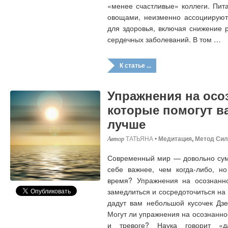
«менее счастливые» коллеги. Пит
овощами, неизменно ассоциируют
для здоровья, включая снижение р
сердечных заболеваний. В том …
К статье ...
Упражнения на осо
которые помогут в
лучше
ТАТЬЯНА
•
Медитация
,
Метод Сил
Современный мир — довольно сум
себе важнее, чем когда-либо, но
время? Упражнения на осознанн
замедлиться и сосредоточиться н
дадут вам небольшой кусочек Дзе
Могут ли упражнения на осознанно
и тревоге? Наука говорит «д