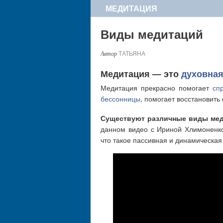
МЕДИТАЦИЯ
Виды медитаций
ТАТЬЯНА
Медитация — это
духовная
Медитация прекрасно помогает
сп
бессонницы
, помогает восстановить
Существуют различные виды ме
данном видео с Ириной Хлимоненко
что такое пассивная и динамическая