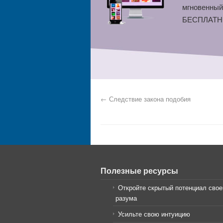
мгновенный
БЕСПЛАТНЫ
←
Следствие закона подобия
Полезные ресурсы
Откройте скрытый потенциал свое
разума
Усильте свою интуицию