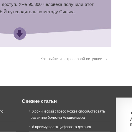
 доступ. Уже 95,300 человека получили этот
Й путеводитель по методу Сильва.
Как выйти из стрессовой ситуации
→
Свежие статьи
го
Хронический стресс может способствовать
развитию болезни Альцгеймера
6 преимуществ цифрового детокса