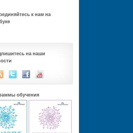
оединяйтесь к нам на
буке
дпишитесь на наши
вости
раммы обучения