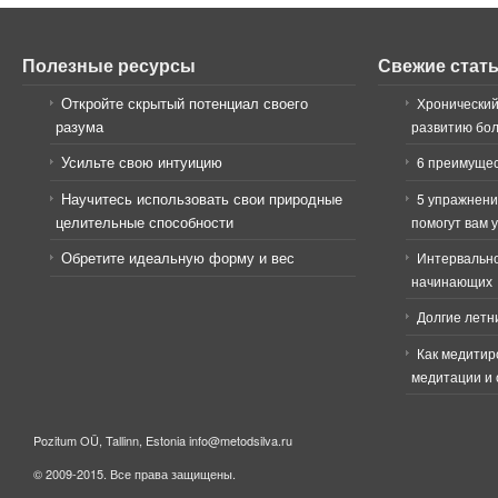
Полезные ресурсы
Свежие стат
Откройте скрытый потенциал своего
Хронический
разума
развитию бо
Усильте свою интуицию
6 преимущес
Научитесь использовать свои природные
5 упражнени
целительные способности
помогут вам 
Обретите идеальную форму и вес
Интервально
начинающих
Долгие летн
Как медитир
медитации и 
Pozitum OÜ, Tallinn, Estonia info@metodsilva.ru
© 2009-2015. Все права защищены.