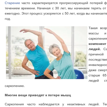
Старение
часто характеризуется прогрессирующей потерей фу
течением времени. Начиная с 30 лет, мы начинаем терять о
ежегодно. Этот процесс ускоряется с 50 лет, когда вы начинае
год.
Такая воз
массы и
саркоп
компоне
людей.
Сар
причино
последстви
инвалидно
даже смерт
старше 65
людей с
саркопению.
Многие вещи приводят к потере мышц
Саркопения часто наблюдается у неактивных людей. Т