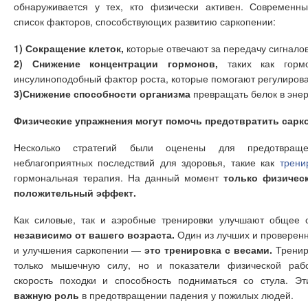
обнаруживается у тех, кто физически активен. Современн
список факторов, способствующих развитию саркопении:
1) Сокращение клеток,
которые отвечают за передачу сигнало
2) Снижение концентрации гормонов,
таких как гормо
инсулиноподобный фактор роста, которые помогают регулирова
3)Снижение способности организма
превращать белок в эне
Физические упражнения могут помочь предотвратить сарк
Несколько стратегий были оценены для предотвращ
неблагоприятных последствий для здоровья, такие как
трени
гормональная терапия. На данный момент
только физичес
положительный эффект.
Как силовые, так и аэробные тренировки улучшают общее с
независимо от вашего возраста.
Один из лучших и проверен
и улучшения саркопении —
это тренировка с весами.
Тренир
только мышечную силу, но и показатели физической работ
скорость походки и способность подниматься со стула. Э
важную роль
в предотвращении падения у пожилых людей.