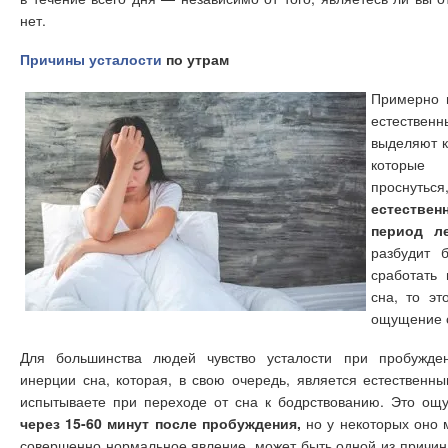
нет.
Причины усталости
по утрам
Примерно 
естествен
выделяют к
которые
проснут
естестве
период ле
разбудит 
сработать
сна, то эт
ощущение с
Для большинства людей чувство усталости при пробужден
инерции сна, которая, в свою очередь, является естествен
испытываете при переходе от сна к бодрствованию. Это о
через 15-60 минут после пробуждения,
но у некоторых оно 
совершенно нормальное явление, может быть одной из причи