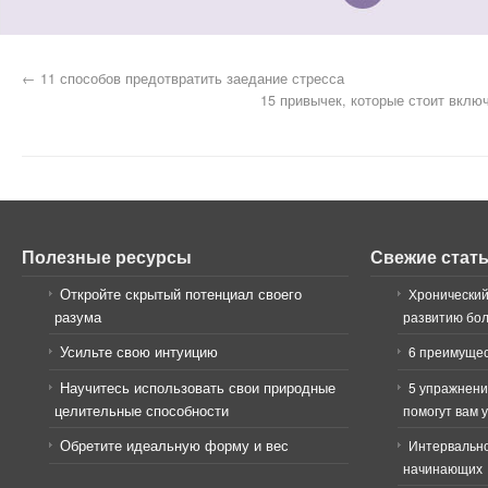
←
11 способов предотвратить заедание стресса
15 привычек, которые стоит вклю
Полезные ресурсы
Свежие стат
Откройте скрытый потенциал своего
Хронический
разума
развитию бо
Усильте свою интуицию
6 преимущес
Научитесь использовать свои природные
5 упражнени
целительные способности
помогут вам 
Обретите идеальную форму и вес
Интервально
начинающих