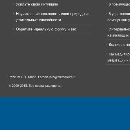
Усильте свою интуицию
6 преимущес
Научитесь использовать свои природные
5 упражнени
целительные способности
помогут вам 
Обретите идеальную форму и вес
Интервально
начинающих
Долгие летн
Как медитир
медитации и 
Pozitum OÜ, Tallinn, Estonia info@metodsilva.ru
© 2009-2015. Все права защищены.