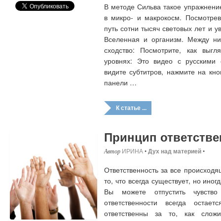
В методе Сильва такое упражнени
в микро- и макрокосм. Посмотрев
путь сотни тысяч световых лет и у
Вселенная и организм. Между ни
сходство: Посмотрите, как выгл
уровнях: Это видео с русскими 
видите субтитров, нажмите на кн
панели …
К статье ...
Принцип ответстве
ИРИНА
•
Дух над материей
•
Ответственность за все происход
то, что всегда существует, но иног
Вы можете отпустить чувство
ответственности всегда остае
ответственны за то, как слож