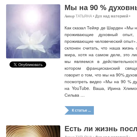
Мы на 90 % духовн
ТАТЬЯНА
•
Дух над материей
•
Как сказал Тейяр де Шарден «Мы н
проживающие духовный опыт, 
проживающие человеческий опыт».
склонен считать, что наша жизнь 
мира, хотя на самом деле, это ли
мы являемся в действительност
котором францисканский свящ
говорит о том, что мы на 90% дух
посмотреть видео «Мы на 90 % д
на YouTube. Ваша, Ирина Хлимо
Сильва …
К статье ...
Есть ли жизнь пос
ТАТЬЯНА
•
•