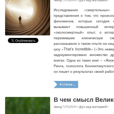
Дух над материей
Исследования «смертельных»
представления о том, что происх
феноменов, которые сегодня 
вызывают повышенный инте
«околосмертный» опыт, о кото
пережившие клиническую с
рассказывали о таком опыте на на
шоу «That’s Incredible» («Это неве
задокументировано множество 
книгах. Одна из таких книг – «Жи
Ринга, психолога Коннектикутског
он пишет о результатах своей раб
К статье ...
В чем смысл Велик
ТАТЬЯНА
•
Дух над материей
•