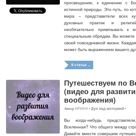
просвещению, к единению с Бо
истинной природы. Это путь, по ко
мира – представители всех кул
духовных практик и религий
необязательно привязывать к 
специальным обрядам. Вы можете з
своей повседневной жизни. Каждая
может быть выражением вашего дух
К статье ...
Путешествуем по В
(видео для развити
воображения)
ИРИНА
•
Дух над материей
•
Вы когда-нибудь представлял
Вселенная? Что общего между стро
Давайте вместе совершим путешес