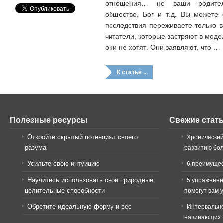
отношения… не ваши родители
общество, Бог и т.д. Вы можете 
последствия переживаете только 
читатели, которые застряют в мод
они не хотят. Они заявляют, что …
К статье ...
Полезные ресурсы
Свежие стат
Откройте скрытый потенциал своего
Хронический
разума
развитию бо
Усильте свою интуицию
6 преимущес
Научитесь использовать свои природные
5 упражнени
целительные способности
помогут вам 
Обретите идеальную форму и вес
Интервально
начинающих