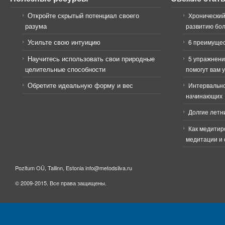
Откройте скрытый потенциал своего
Хронический
разума
развитию бо
Усильте свою интуицию
6 преимущес
Научитесь использовать свои природные
5 упражнени
целительные способности
помогут вам 
Обретите идеальную форму и вес
Интервально
начинающих
Долгие летн
Как медитир
медитации и 
Pozitum OÜ, Tallinn, Estonia info@metodsilva.ru
© 2009-2015. Все права защищены.