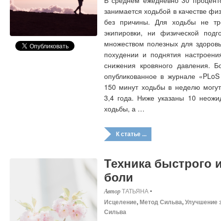
В среднем ежедневно 30 процент
занимается ходьбой в качестве фи
без причины. Для ходьбы не тр
экипировки, ни физической подг
множеством полезных для здоровь
похудении и поднятия настроени
снижения кровяного давления. Бо
опубликованное в журнале «PLoS 
150 минут ходьбы в неделю могут
3,4 года. Ниже указаны 10 неожи
ходьбы, а …
К статье ...
Техника быстрого 
боли
ТАТЬЯНА
•
Исцеление
,
Метод Сильва
,
Улучшение 
Сильва