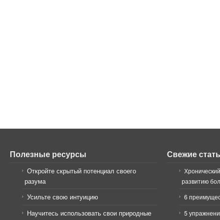
Полезные ресурсы
Свежие стат
Откройте скрытый потенциал своего
Хронический
разума
развитию бо
Усильте свою интуицию
6 преимущес
Научитесь использовать свои природные
5 упражнени