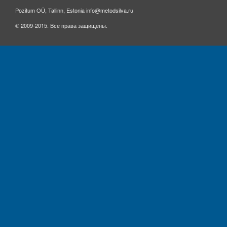
Pozitum OÜ, Tallinn, Estonia info@metodsilva.ru
© 2009-2015. Все права защищены.