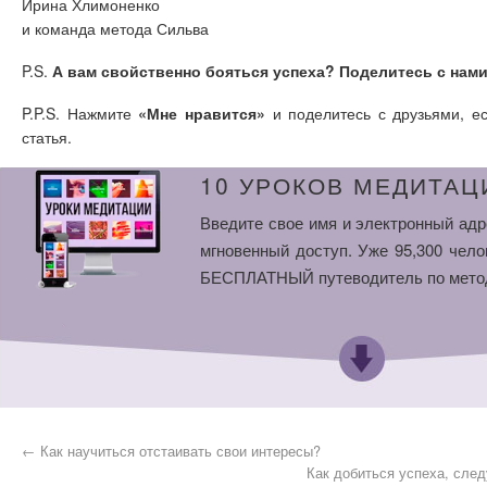
Ирина Хлимоненко
и команда метода Сильва
P.S.
А вам свойственно бояться успеха?
Поделитесь с нами
P.P.S. Нажмите
«Мне нравится»
и поделитесь с друзьями, е
статья.
10 УРОКОВ МЕДИТАЦ
Введите свое имя и электронный адр
мгновенный доступ. Уже 95,300 чело
БЕСПЛАТНЫЙ путеводитель по мето
←
Как научиться отстаивать свои интересы?
Как добиться успеха, сле