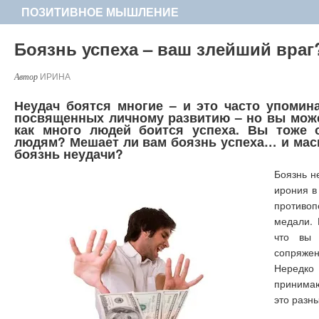
ПОЗИТИВНОЕ МЫШЛЕНИЕ
Боязнь успеха – ваш злейший враг
ИРИНА
Неудач боятся многие – и это часто упомина
посвященных личному развитию – но вы може
как много людей боится успеха. Вы тоже 
людям? Мешает ли вам боязнь успеха… и маск
боязнь неудачи?
Боязнь н
ирония в 
противо
медали. 
что вы 
сопряже
Нередко
принима
это разн