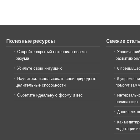
Полезные ресурсы
Свежие стат
Откройте скрытый потенциал своего
Хронический
разума
развитию бо
Усильте свою интуицию
6 преимущес
Научитесь использовать свои природные
5 упражнени
целительные способности
помогут вам 
Обретите идеальную форму и вес
Интервально
начинающих
Долгие летн
Как медитир
медитации и 