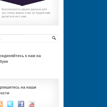
Безопасность ваших данных для
нас очень важна и мы не будем ими
делиться ни с кем.
оединяйтесь к нам на
буке
дпишитесь на наши
вости