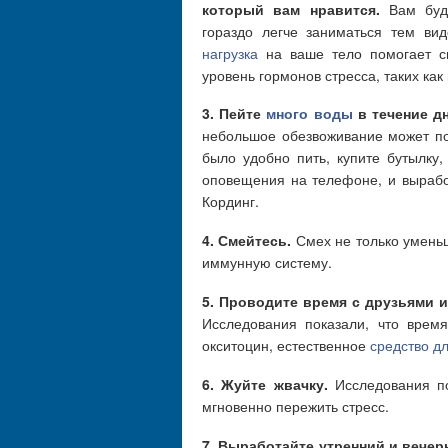
который вам нравится.
Вам буд
гораздо легче заниматься тем ви
нагрузка
на ваше тело помогает сн
уровень гормонов стресса, таких как 
3. Пейте
много воды
в течение дн
небольшое обезвоживание может пов
было удобно пить, купите бутылку,
оповещения на телефоне, и выработ
Кординг.
4. Смейтесь.
Смех не только уменьш
иммунную систему.
5. Проводите время с друзьями и
Исследования показали, что врем
окситоцин, естественное
средство дл
6. Жуйте жвачку.
Исследования по
мгновенно пережить стресс.
7. Выработайте утренний и вечер