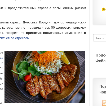
й и продолжительный стресс с повышенным риском
нить стресс, Джессика Кординг, доктор медицинских
а, которая меняет правила игры: 50 здоровых привычек
й», говорит, что
принятие позитивных изменений в
виться со стрессом
.
ое
Прис
да
Фейс
 и
ей
ют
бы
щи
По
за
но
й,