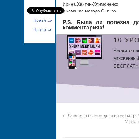
Ирина Хайтин-Хлимоненко
и команда метода Сильва
Нравится
P.S. Была ли полезна д
комментариях!
Нравится
10 УР
Введите св
мгновенный
БЕСПЛАТНЫ
←
Сколько на самом деле времени тре
Упражн