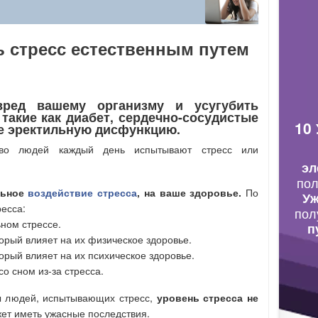
ь стресс естественным путем
вред вашему организму и усугубить
такие как диабет, сердечно-сосудистые
10
же эректильную дисфункцию.
во людей каждый день испытывают стресс или
эл
по
льное
воздействие стресса
, на ваше здоровье.
По
Уж
есса:
пол
ном стрессе.
п
орый влияет на их физическое здоровье.
орый влияет на их психическое здоровье.
о сном из-за стресса.
ы людей, испытывающих стресс,
уровень стресса не
ет иметь ужасные последствия.