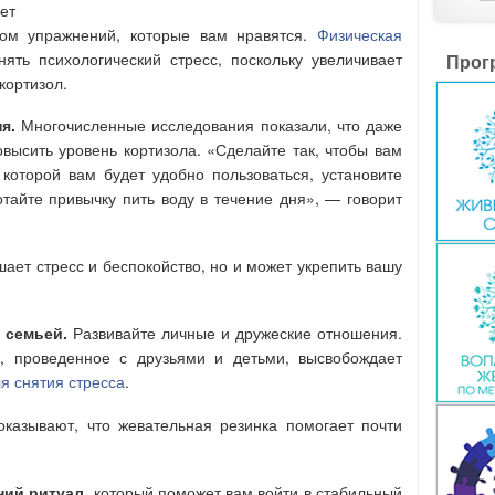
ет
дом упражнений, которые вам нравятся.
Физическая
ять психологический стресс, поскольку увеличивает
Прог
кортизол.
я.
Многочисленные исследования показали, что даже
ысить уровень кортизола. «Сделайте так, чтобы вам
 которой вам будет удобно пользоваться, установите
айте привычку пить воду в течение дня», — говорит
ает стресс и беспокойство, но и может укрепить вашу
 семьей.
Развивайте личные и дружеские отношения.
я, проведенное с друзьями и детьми, высвобождает
я снятия стресса
.
казывают, что жевательная резинка помогает почти
ний ритуал,
который поможет вам войти в стабильный