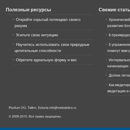
Полезные ресурсы
Свежие стат
Откройте скрытый потенциал своего
Хронический
разума
развитию бо
Усильте свою интуицию
6 преимущес
Научитесь использовать свои природные
5 упражнени
целительные способности
помогут вам 
Обретите идеальную форму и вес
Интервально
начинающих
Долгие летн
Как медитир
медитации и 
Pozitum OÜ, Tallinn, Estonia info@metodsilva.ru
© 2009-2015. Все права защищены.