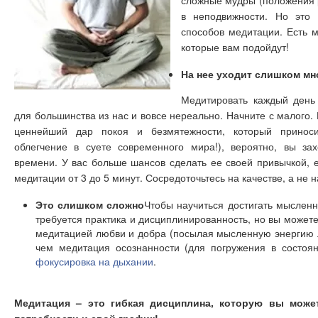
сложные мудры (положения р
в неподвижности. Но это
способов медитации. Есть м
которые вам подойдут!
На нее уходит слишком мн
Медитировать каждый день 
для большинства из нас и вовсе нереально. Начните с малого. 
ценнейший дар покоя и безмятежности, который принос
облегчение в суете современного мира!), вероятно, вы за
времени. У вас больше шансов сделать ее своей привычкой, е
медитации от 3 до 5 минут. Сосредоточьтесь на качестве, а не н
Это слишком сложно
Чтобы научиться достигать мысленн
требуется практика и дисциплинированность, но вы можете
медитацией любви и добра (посылая мысленную энергию 
чем медитация осознанности (для погружения в состоян
фокусировка на дыхании
.
Медитация – это гибкая дисциплина, которую вы може
потребности и свой график!