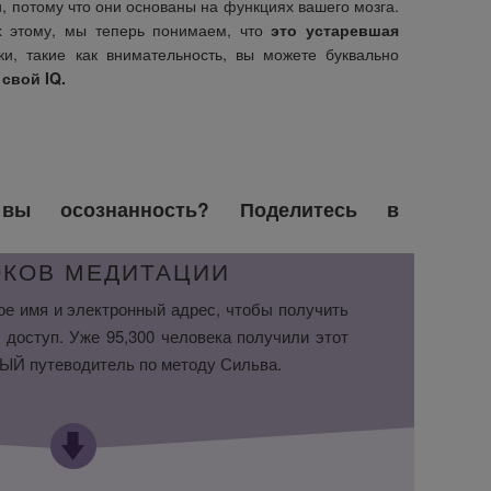
 потому что они основаны на функциях вашего мозга.
х этому, мы теперь понимаем, что
это устаревшая
и, такие как внимательность, вы можете буквально
 свой IQ.
 вы осознанность? Поделитесь в
ОКОВ МЕДИТАЦИИ
ое имя и электронный адрес, чтобы получить
 доступ. Уже 95,300 человека получили этот
Й путеводитель по методу Сильва.