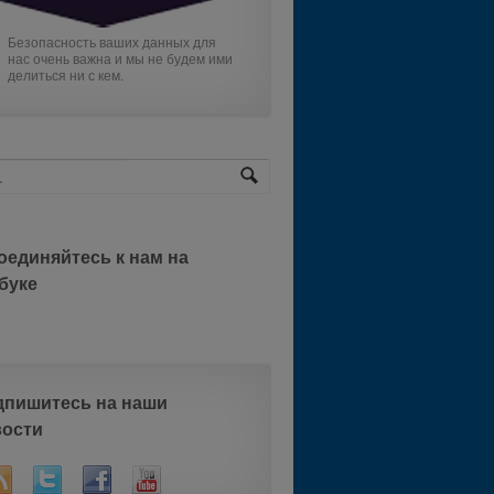
Безопасность ваших данных для
нас очень важна и мы не будем ими
делиться ни с кем.
оединяйтесь к нам на
буке
дпишитесь на наши
вости