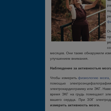
ра
о
ре
фи
Он
п
у
со
месяцев. Они также обнаружили изм
улучшением внимания.
Наблюдение за активностью мозг
Чтобы измерить
физиологию мозга
,
помощью электроэнцефалограф
электрокардиограмму или ЭКГ. Наве
время ЭКГ на грудь помещают элек
вашего сердца. При ЭЭГ электро
измерить активность мозга.