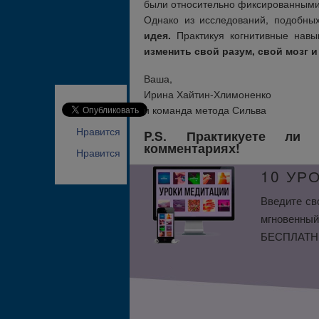
были относительно фиксированными,
Однако из исследований, подобны
идея.
Практикуя когнитивные навык
изменить свой разум, свой мозг и
Ваша,
Ирина Хайтин-Хлимоненко
и команда метода Сильва
Нравится
P.S. Практикуете ли
комментариях!
Нравится
10 УР
Введите св
мгновенный
БЕСПЛАТНЫ