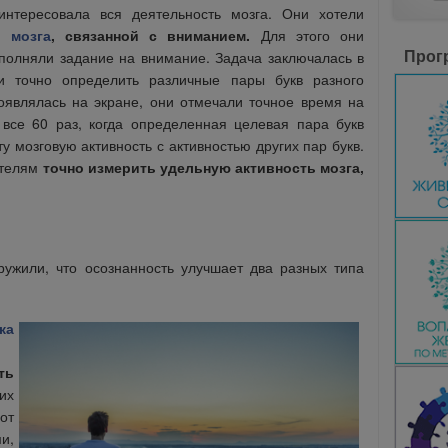
нтересовала вся деятельность мозга. Они хотели
и мозга
, связанной с вниманием.
Для этого они
Прог
полняли задание на внимание. Задача заключалась в
и точно определить различные пары букв разного
оявлялась на экране, они отмечали точное время на
все 60 раз, когда определенная целевая пара букв
у мозговую активность с активностью других пар букв.
ателям
точно измерить удельную активность мозга,
ружили, что осознанность улучшает два разных типа
ка
ть
их
от
и,