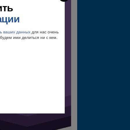
ить
ации
ь ваших данных
для нас очень
будем ими делиться ни с кем.
 УРОКОВ МЕДИТАЦИИ
Введите свое
имя и
, чтобы
ектронный адрес
лучить
мгновенный доступ
.
человек
е более 300 000
учили этот
БЕСПЛАТНЫЙ
утеводитель по методу
Сильва.