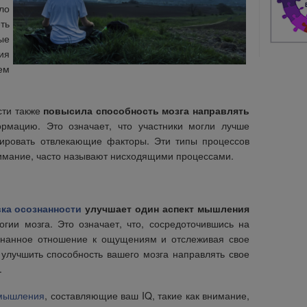
ло
ть
ые
ия
ем
сти также
повысила способность мозга направлять
мацию. Это означает, что участники могли лучше
рировать отвлекающие факторы. Эти типы процессов
имание, часто называют нисходящими процессами.
ка осознанности
улучшает один аспект мышления
ии мозга. Это означает, что, сосредоточившись на
знанное отношение к ощущениям и отслеживая свое
улучшить способность вашего мозга направлять свое
.
мышления
, составляющие ваш IQ, такие как внимание,