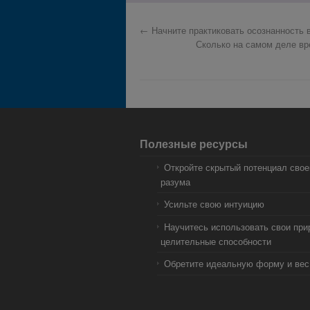
←
Начните практиковать осознанность 
Сколько на самом деле в
Полезные ресурсы
Откройте скрытый потенциал свое
разума
Усильте свою интуицию
Научитесь использовать свои пр
целительные способности
Обретите идеальную форму и вес