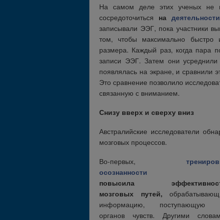
На самом деле этих ученых не и
сосредоточиться
на
деятельност
записывали ЭЭГ, пока участники вы
том, чтобы максимально быстро 
размера. Каждый раз, когда пара п
записи ЭЭГ. Затем они усреднили 
появлялась на экране, и сравнили эт
Это сравнение позволило исследов
связанную с вниманием.
Снизу вверх и сверху вниз
Австралийские исследователи обна
мозговых процессов.
Во-первых,
трениров
осознанности
повысила эффективнос
мозговых путей,
обрабатывающ
информацию, поступающую 
органов чувств. Другими словам