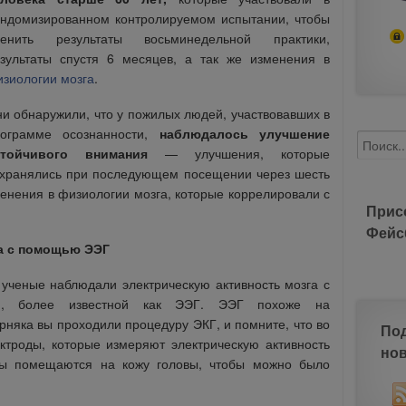
ндомизированном контролируемом испытании, чтобы
ценить результаты восьминедельной практики,
зультаты спустя 6 месяцев, а так же изменения в
зиологии мозга
.
и обнаружили, что у пожилых людей, участвовавших в
рограмме осознанности,
наблюдалось улучшение
стойчивого внимания
— улучшения, которые
хранялись при последующем посещении через шесть
енения в физиологии мозга, которые коррелировали с
Прис
Фейс
а с помощью ЭЭГ
 ученые наблюдали электрическую активность мозга с
ии, более известной как ЭЭГ. ЭЭГ похоже на
рняка вы проходили процедуру ЭКГ, и помните, что во
По
троды, которые измеряют электрическую активность
но
ды помещаются на кожу головы, чтобы можно было