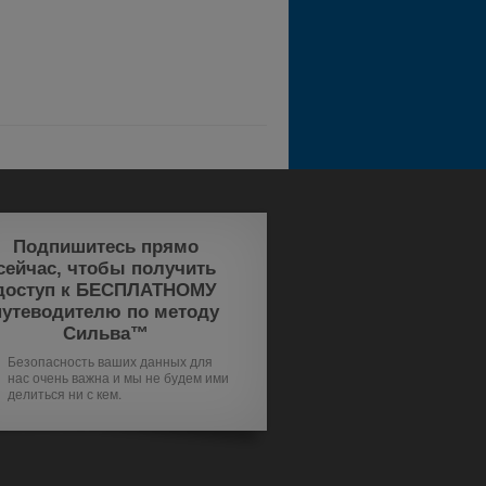
Подпишитесь прямо
сейчас, чтобы получить
доступ к БЕСПЛАТНОМУ
путеводителю по методу
Сильва™
Безопасность ваших данных для
нас очень важна и мы не будем ими
делиться ни с кем.