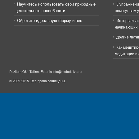
Научитесь использовать свои природные
5 упражнени
целительные способности
помогут вам 
Обретите идеальную форму и вес
Интервально
начинающих
Долгие летн
Как медитир
медитации и 
Pozitum OÜ, Tallinn, Estonia info@metodsilva.ru
© 2009-2015. Все права защищены.