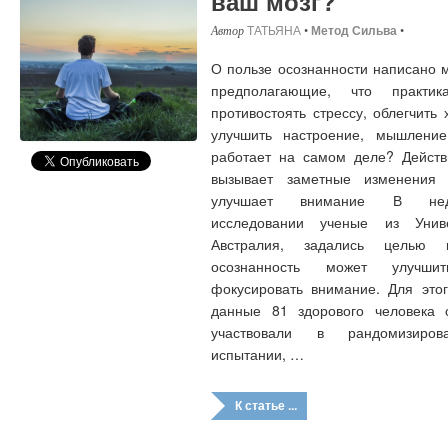
ваш мозг?
ТАТЬЯНА
•
Метод Сильва
•
О пользе осознанности написано м
предполагающие, что практик
противостоять стрессу, облегчить
улучшить настроение, мышлени
работает на самом деле? Действ
вызывает заметные изменения 
улучшает внимание В неда
исследовании ученые из Униве
Австралия, задались целью 
осознанность может улучши
фокусировать внимание. Для это
данные 81 здорового человека 
участвовали в рандомизиров
испытании, …
К статье ...