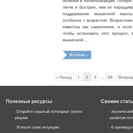
болезни и госпитализации. Потеря
легче и быстрее, чем их наращив
поддержание мышечной массы 
особенно с возрастом. Возрастна
известна как саркопения, и если
чтобы остановить этот процесс,
мышечной …
К статье ...
« Назад
1
2
3
…
68
Вперед
Полезные ресурсы
Свежие стат
Откройте скрытый потенциал своего
Хронический
разума
развитию бо
Усильте свою интуицию
6 преимущес