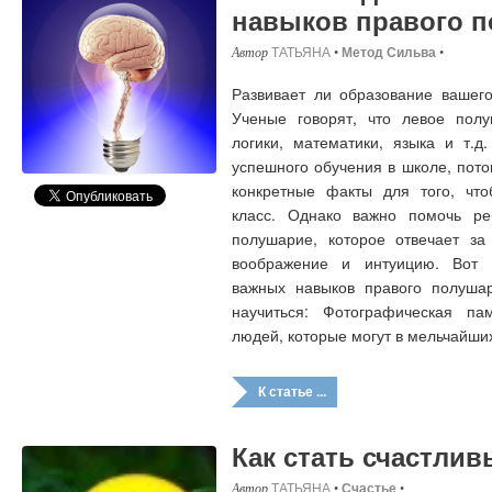
навыков правого 
ТАТЬЯНА
•
Метод Сильва
•
Развивает ли образование вашего
Ученые говорят, что левое полу
логики, математики, языка и т.д
успешного обучения в школе, пото
конкретные факты для того, чт
класс. Однако важно помочь ре
полушарие, которое отвечает за 
воображение и интуицию. Вот 
важных навыков правого полушар
научиться: Фотографическая п
людей, которые могут в мельчайши
К статье ...
Как стать счастли
ТАТЬЯНА
•
Счастье
•