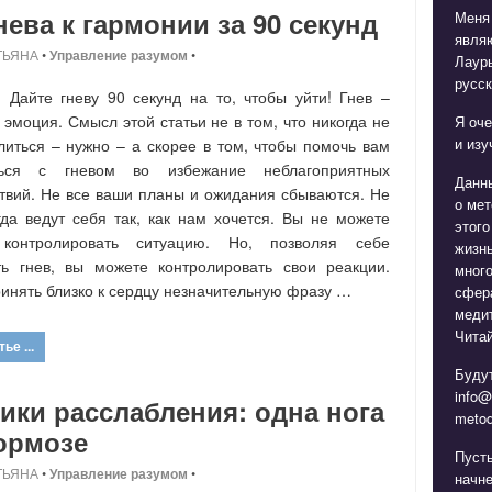
нева к гармонии за 90 секунд
Меня
явля
ТЬЯНА
•
Управление разумом
•
Лаур
русск
 Дайте гневу 90 секунд на то, чтобы уйти! Гнев –
 эмоция. Смысл этой статьи не в том, что никогда не
Я оче
и изу
литься – нужно – а скорее в том, чтобы помочь вам
ться с гневом во избежание неблагоприятных
Данн
твий. Не все ваши планы и ожидания сбываются. Не
о мет
гда ведут себя так, как нам хочется. Вы не можете
этого
 контролировать ситуацию. Но, позволяя себе
жизнь
ь гнев, вы можете контролировать свои реакции.
мног
ринять близко к сердцу незначительную фразу …
сфера
медит
Читай
ье ...
Будут
info@
ики расслабления: одна нога
metod
ормозе
Пуст
ТЬЯНА
•
Управление разумом
•
начне