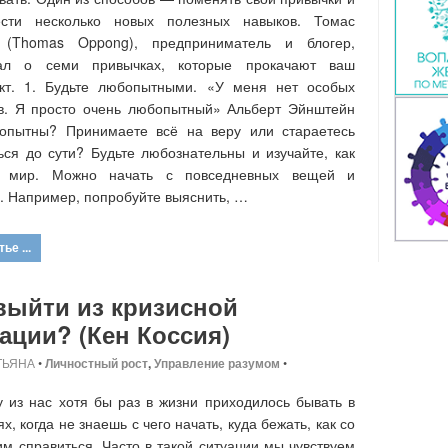
ести несколько новых полезных навыков. Томас
 (Thomas Oppong), предприниматель и блогер,
зал о семи привычках, которые прокачают ваш
ект. 1. Будьте любопытными. «У меня нет особых
в. Я просто очень любопытный» Альберт Эйнштейн
опытны? Принимаете всё на веру или стараетесь
ься до сути? Будьте любознательны и изучайте, как
н мир. Можно начать с повседневных вещей и
. Например, попробуйте выяснить, …
ье ...
выйти из кризисной
ации? (Кен Коссия)
ТЬЯНА
•
Личностный рост
,
Управление разумом
•
 из нас хотя бы раз в жизни приходилось бывать в
х, когда не знаешь с чего начать, куда бежать, как со
им справиться. Часто в такой ситуации мы чувствуем