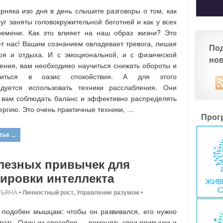
рняка изо дня в день слышите разговоры о том, как
руг заняты головокружительной беготней и как у всех
ремени. Как это влияет на наш образ жизни? Это
т нас! Вашим сознанием овладевает тревога, лишая
По
оя и отдыха. И с эмоциональной, и с физической
но
рения, вам необходимо научиться снижать обороты и
ситься в оазис спокойствия. А для этого
ндуется использовать техники расслабления. Они
 вам соблюдать баланс и эффективно распределять
ергию. Это очень практичные техники, …
Прог
ье ...
лезных привычек для
ировки интеллекта
ТЬЯНА
•
Личностный рост
,
Управление разумом
•
подобен мышцам: чтобы он развивался, его нужно
вать. Один из способов — поменять свои привычки и