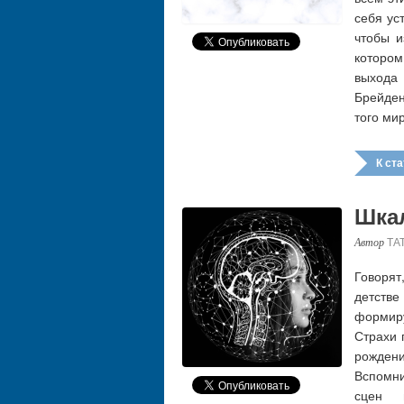
себя ус
чтобы и
которо
выхода
Брейден
того ми
К стат
Шка
ТА
Говорят
детстве
формиру
Страхи 
рожден
Вспомни
сцен 