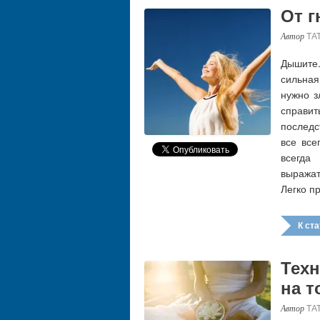
От г
ТА
Дышите.
сильная
нужно з
справи
последс
все все
всегда
выражат
Легко п
К стат
Техн
на т
ТА