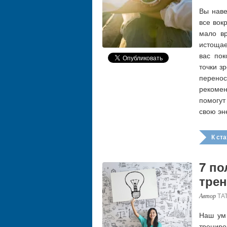
Вы наве
все вок
мало в
истощае
вас пок
точки з
перено
рекоме
помогут
свою эн
К стат
7 по
трен
ТА
Наш ум 
трениро