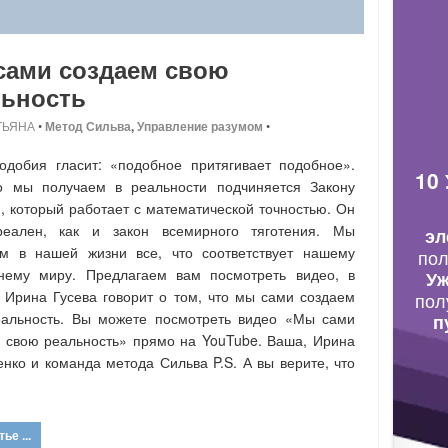
сами создаем свою
льность
ТЬЯНА
•
Метод Сильва
,
Управление разумом
•
одобия гласит: «подобное притягивает подобное».
10
то мы получаем в реальности подчиняется Закону
, который работает с математической точностью. Он
реален, как и закон всемирного тяготения. Мы
эл
ем в нашей жизни все, что соответствует нашему
по
ннему миру. Предлагаем вам посмотреть видео, в
Уж
 Ирина Гусева говорит о том, что мы сами создаем
пол
еальность. Вы можете посмотреть видео «Мы сами
п
 свою реальность» прямо на YouTube. Ваша, Ирина
нко и команда метода Сильва P.S. А вы верите, что
ье ...