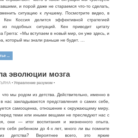
тавшими, и порой даже не стараемся что-то сделать,
зменить ситуацию к лучшему. Посмотрите видео, в
м Кен Коссия делится эффективной стратегией
 из подобных ситуаций. Кен приводит цитату
а Грегга: «Мы вступаем в новый мир, он уже здесь, и
ра, который мы знали раньше не будет. …
ье ...
ла эволюции мозга
ТЬЯНА
•
Управление разумом
•
, что мы родом из детства. Действительно, именно в
 в нас закладываются представления о самих себе,
ется самооценка, отношение к окружающему миру.
перед теми или иными вещами не преследуют нас с
ия, они — итог воспитания и жизненного опыта.
те себя ребенком до 4-х лет, много ли вы помните
из детства? Вероятнее всего, это яркие