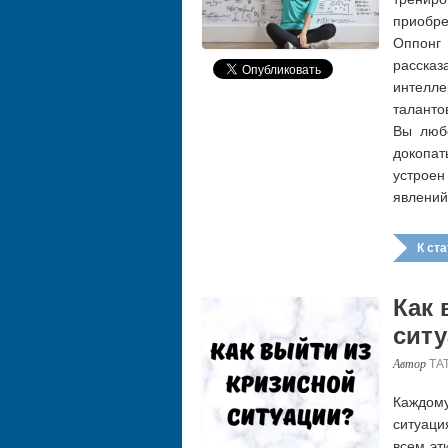
приобр
Оппонг
расска
интелл
таланто
Вы люб
докопат
устрое
явлений
К стат
Как 
ситу
ТА
Каждому
ситуация
всем эт