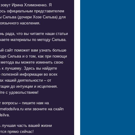
 зовут Ирина Хлимоненко. Я
юсь официальным представителем
ы Сильва (дочери Хозе Сильва) для
оязычного населения.
нь рада, что вы читаете наши статьи
чаете материалы по методу Сильва.
ый сайт поможет вам узнать больше
оде Сильва и о том, как при помощи
 метода вы можете изменить свою
 к лучшему. Здесь вы найдете
о полезной информации во всех
х нашей деятельности – от
ации до интуиции и исцеления.
те с удовольствием!
 вопросы – пишите нам на
metodsilva.ru
или звоните на скайп
silva.
ь лучшая часть вашей жизни
тся прямо сейчас!