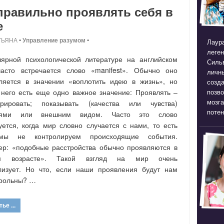
правильно проявлять себя в
е
ТЬЯНА
•
Управление разумом
•
Лаура
леген
ярной психологической литературе на английском
Силь
часто встречается слово «manifest». Обычно оно
личны
ляется в значении «воплотить идею в жизнь», но
созда
 него есть еще одно важное значение: Проявлять –
позв
мозга
трировать; показывать (качества или чувства)
потен
иями или внешним видом. Часто это слово
уется, когда мир словно случается с нами, то есть
мы не контролируем происходящие события.
р: «подобные расстройства обычно проявляются в
ем возрасте». Такой взгляд на мир очень
лизует. Но что, если наши проявления будут нам
трольны? …
ье ...