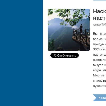
Наск
нас
ТА
Вы зна
времен
придумы
30% сво
настоя
вспоми
визуали
когда м
Многие
счастл
путешес
К стат