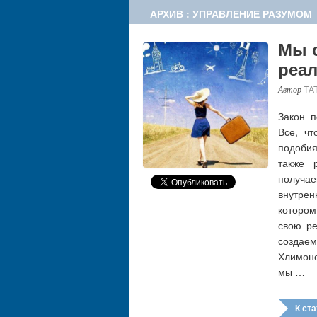
АРХИВ : УПРАВЛЕНИЕ РАЗУМОМ
Мы 
реа
ТА
Закон п
Все, ч
подобия
также 
получа
внутре
котором
свою р
создаем
Хлимоне
мы …
К стат