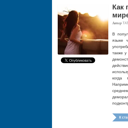
Как 
мир
ТА
В попул
языке 
употреб
также у
демонс
действ
использ
когда 
Наприме
средн
демора
подкон
К стат