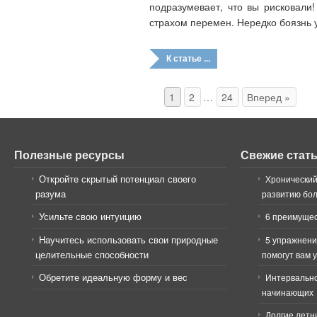
подразумевает, что вы рисковали!
страхом перемен. Нередко боязнь 
К статье ...
1
2
…
24
Вперед »
Полезные ресурсы
Свежие стат
Откройте скрытый потенциал своего
Хронический
разума
развитию бо
Усильте свою интуицию
6 преимущес
Научитесь использовать свои природные
5 упражнени
целительные способности
помогут вам 
Обретите идеальную форму и вес
Интервально
начинающих
Долгие летн