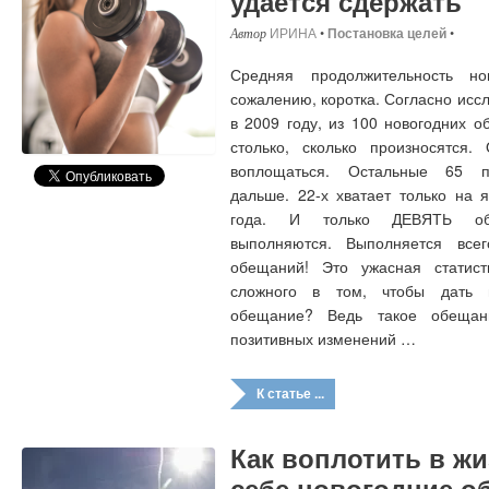
удается сдержать
ИРИНА
•
Постановка целей
•
Средняя продолжительность но
сожалению, коротка. Согласно ис
в 2009 году, из 100 новогодних 
столько, сколько произносятся
воплощаться. Остальные 65 п
дальше. 22-х хватает только на 
года. И только ДЕВЯТЬ обе
выполняются. Выполняется все
обещаний! Это ужасная статист
сложного в том, чтобы дать 
обещание? Ведь такое обещан
позитивных изменений …
К статье ...
Как воплотить в ж
себе новогодние о