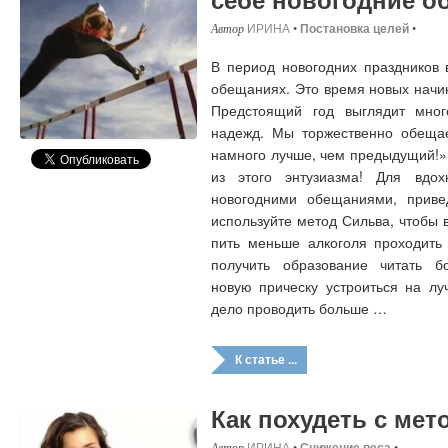
ИРИНА
•
Постановка целей
•
В период новогодних праздников 
обещаниях. Это время новых начи
Предстоящий год выглядит мн
надежд. Мы торжественно обещае
намного лучше, чем предыдущий!»
из этого энтузиазма! Для вдох
новогодними обещаниями, прив
используйте метод Сильва, чтобы 
пить меньше алкоголя проходить
получить образование читать б
новую прическу устроиться на лу
дело проводить больше …
К статье ...
Как похудеть с ме
ИРИНА
•
Снижение веса
•