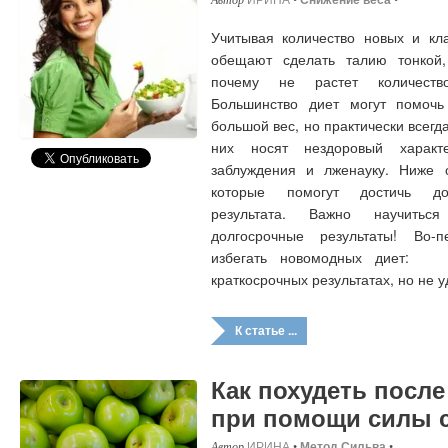
Учитывая количество новых и кла
обещают сделать талию тонкой
почему не растет количеств
Большинство диет могут помочь
большой вес, но практически всегд
них носят нездоровый харак
заблуждения и лженауку. Ниже 
которые помогут достичь дол
результата. Важно научитьс
долгосрочные результаты! Во-
избегать новомодных диет: 
краткосрочных результатах, но не
К статье ...
Как похудеть посл
при помощи силы 
ИРИНА
•
Метод Сильва
•