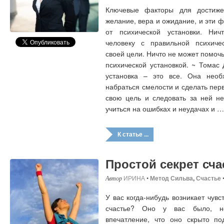
Ключевые факторы для достиж
желание, вера и ожидание, и эти 
от психической установки. Ни
человеку с правильной психичес
своей цели. Ничто не может помоч
психической установкой. ~ Тома
установка – это все. Она необ
набраться смелости и сделать пер
свою цель и следовать за ней не
учиться на ошибках и неудачах и …
К статье ...
Простой секрет сча
ИРИНА
•
Метод Сильва
,
Счастье
У вас когда-нибудь возникает чувс
счастье? Оно у вас было, но
впечатление, что оно скрыто под