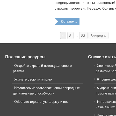
подразумевает, что вы рисковали!
страхом перемен. Нередко боязнь 
К статье ...
1
2
…
23
Вперед »
Полезные ресурсы
Свежие стат
Откройте скрытый потенциал своего
Хронический
разума
развитию бо
Усильте свою интуицию
6 преимущес
Научитесь использовать свои природные
5 упражнени
целительные способности
помогут вам 
Обретите идеальную форму и вес
Интервально
начинающих
Долгие летн