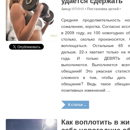
удается сдержать
ИРИНА
•
Постановка целей
•
Средняя продолжительность но
сожалению, коротка. Согласно ис
в 2009 году, из 100 новогодних 
столько, сколько произносятся
воплощаться. Остальные 65 п
дальше. 22-х хватает только на 
года. И только ДЕВЯТЬ обе
выполняются. Выполняется все
обещаний! Это ужасная статист
сложного в том, чтобы дать 
обещание? Ведь такое обещан
позитивных изменений …
К статье ...
Как воплотить в ж
себе новогодние о