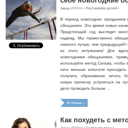
ИРИНА
•
Постановка целей
•
В период новогодних праздников 
обещаниях. Это время новых начи
Предстоящий год выглядит мн
надежд. Мы торжественно обещае
намного лучше, чем предыдущий!»
из этого энтузиазма! Для вдох
новогодними обещаниями, прив
используйте метод Сильва, чтобы 
пить меньше алкоголя проходить
получить образование читать б
новую прическу устроиться на лу
дело проводить больше …
К статье ...
Как похудеть с ме
ИРИНА
•
Снижение веса
•