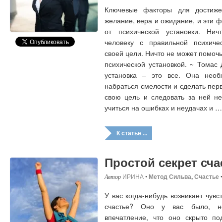
Ключевые факторы для достиж
желание, вера и ожидание, и эти 
от психической установки. Ни
человеку с правильной психичес
своей цели. Ничто не может помоч
психической установкой. ~ Тома
установка – это все. Она необ
набраться смелости и сделать пер
свою цель и следовать за ней не
учиться на ошибках и неудачах и …
К статье ...
Простой секрет сча
ИРИНА
•
Метод Сильва
,
Счастье
У вас когда-нибудь возникает чувс
счастье? Оно у вас было, но
впечатление, что оно скрыто под