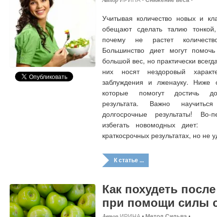
Учитывая количество новых и кла
обещают сделать талию тонкой
почему не растет количеств
Большинство диет могут помочь
большой вес, но практически всегд
них носят нездоровый харак
заблуждения и лженауку. Ниже 
которые помогут достичь дол
результата. Важно научитьс
долгосрочные результаты! Во-
избегать новомодных диет: 
краткосрочных результатах, но не
К статье ...
Как похудеть посл
при помощи силы 
ИРИНА
•
Метод Сильва
•