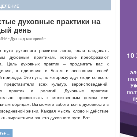
СЦЕЛЕНИЕ
тые духовные практики на
дый день
ИНА
•
Дух над материей
•
 пути духовного развития легче, если следовать
10
рым духовным практикам, которые преображают
ка. Цель духовных практик – продвигать вас к
щению, к единению с Богом и осознанию своей
эл
й природы. Это путь, по которому идут люди со всего
по
 представители всех культур, вероисповеданий,
Уж
ых практик и религий. Духовные практики
пол
ательно привязывать к молитвенным домам или
п
ьным обрядам. Вы можете заботиться о духовности в
овседневной жизни. Каждая мысль, слово и действие
ыть выражением вашего духовного пути. Вот …
ье ...