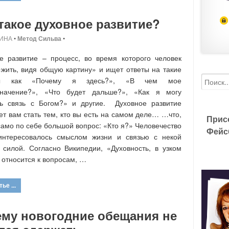
такое духовное развитие?
ИНА
•
Метод Сильва
•
е развитие – процесс, во время которого человек
«жить, видя общую картину» и ищет ответы на такие
сы как «Почему я здесь?», «В чем мое
значение?», «Что будет дальше?», «Как я могу
ть связь с Богом?» и другие. Духовное развитие
ет вам стать тем, кто вы есть на самом деле… …что,
Прис
 само по себе большой вопрос: «Кто я?» Человечество
Фейс
 интересовалось смыслом жизни и связью с некой
силой. Согласно Википедии, «Духовность, в узком
 относится к вопросам, …
ье ...
ему новогодние обещания не