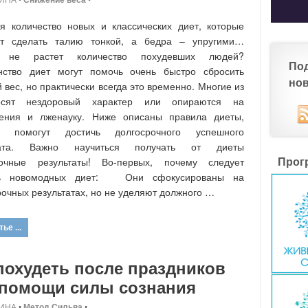
я количество новых и классических диет, которые
т сделать талию тонкой, а бедра – упругими…
 не растет количество похудевших людей?
По
нство диет могут помочь очень быстро сбросить
но
 вес, но практически всегда это временно. Многие из
сят нездоровый характер или опираются на
дения и лженауку. Ниже описаны правила диеты,
е помогут достичь долгосрочного успешного
тата. Важно научиться получать от диеты
Прог
рочные результаты! Во-первых, почему следует
ть новомодных диет: Они сфокусированы на
рочных результатах, но не уделяют должного …
ье ...
похудеть после праздников
 помощи силы сознания
ИНА
•
Метод Сильва
•