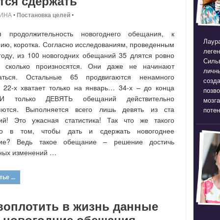
тся сдержать
ИНА
•
Постановка целей
•
я продолжительность новогоднего обещания, к
Лаура
ию, коротка. Согласно исследованиям, проведенным
леген
году, из 100 новогодних обещаний 35 длятся ровно
Силь
о, сколько произносятся. Они даже не начинают
личны
аться. Остальные 65 продвигаются ненамного
созда
 22-х хватает только на январь… 34-х – до конца
позв
 И только ДЕВЯТЬ обещаний действительно
мозга
яются. Выполняется всего лишь девять из ста
потен
ий! Это ужасная статистика! Так что же такого
го в том, чтобы дать и сдержать новогоднее
ие? Ведь такое обещание – решение достичь
ных изменений …
ье ...
воплотить в жизнь данные
е новогодние обещания