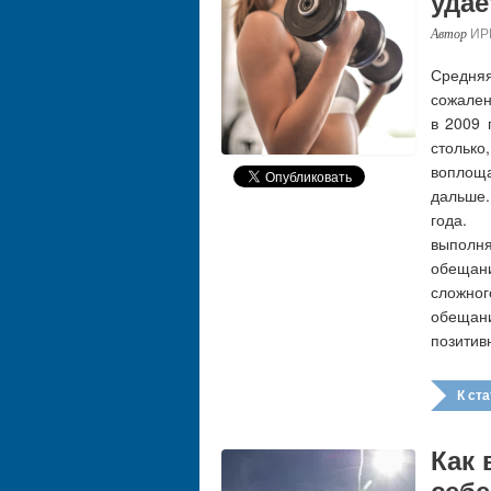
удае
ИР
Средня
сожален
в 2009 
стольк
воплощ
дальше.
года.
выполн
обещан
сложно
обещан
позитив
К стат
Как 
себ