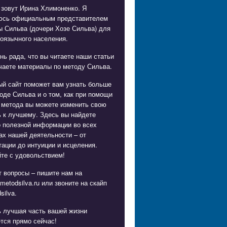
 зовут Ирина Хлимоненко. Я
юсь официальным представителем
ы Сильва (дочери Хозе Сильва) для
оязычного населения.
нь рада, что вы читаете наши статьи
чаете материалы по методу Сильва.
ый сайт поможет вам узнать больше
оде Сильва и о том, как при помощи
 метода вы можете изменить свою
 к лучшему. Здесь вы найдете
о полезной информации во всех
х нашей деятельности – от
ации до интуиции и исцеления.
те с удовольствием!
 вопросы – пишите нам на
metodsilva.ru
или звоните на скайп
silva.
ь лучшая часть вашей жизни
тся прямо сейчас!