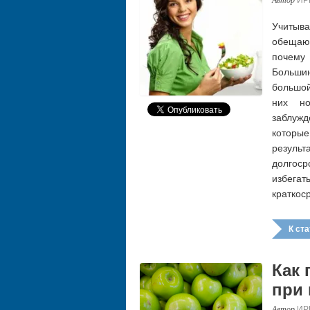
Учитыва
обещаю
почему
Больши
большой
них но
заблуж
которы
резуль
долгос
избега
краткос
К стат
Как 
при
ИР