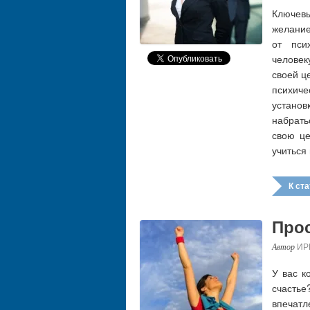
Ключев
желание
от пси
челове
своей ц
психиче
устано
набрать
свою це
учиться
К стат
Прос
ИР
У вас к
счасть
впечатл