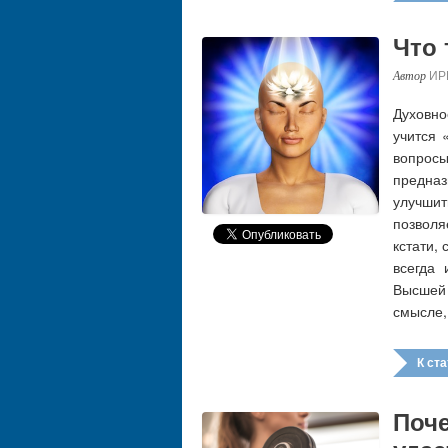
Что 
ИР
Духовно
учится 
вопро
предна
улучши
позволя
кстати,
всегда
Высшей 
смысле,
К стат
Поч