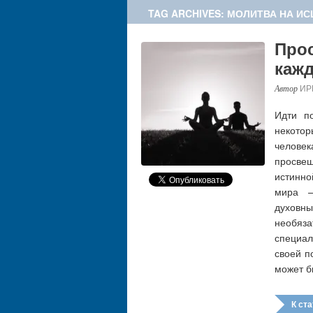
TAG ARCHIVES: МОЛИТВА НА И
Прос
каж
ИР
Идти по
некото
челове
просве
истинно
мира –
духовн
необяз
специал
своей п
может б
К стат