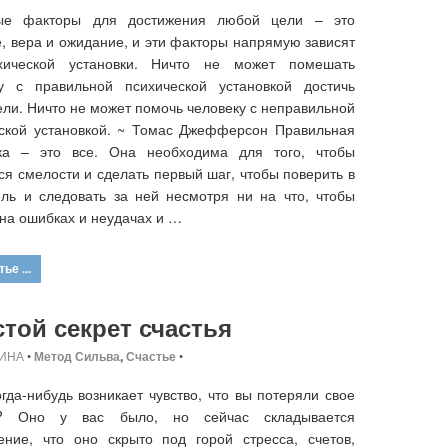
ые факторы для достижения любой цели – это
, вера и ожидание, и эти факторы напрямую зависят
хической установки. Ничто не может помешать
ку с правильной психической установкой достичь
ели. Ничто не может помочь человеку с неправильной
ской установкой. ~ Томас Джефферсон Правильная
вка – это все. Она необходима для того, чтобы
ся смелости и сделать первый шаг, чтобы поверить в
ль и следовать за ней несмотря ни на что, чтобы
 на ошибках и неудачах и …
ье ...
той секрет счастья
ИНА
•
Метод Сильва
,
Счастье
•
огда-нибудь возникает чувство, что вы потеряли свое
е? Оно у вас было, но сейчас складывается
ение, что оно скрыто под горой стресса, счетов,