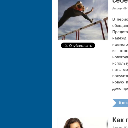
ИР
В перио
обещани
Предст
надежд
намного
из это
нового
использ
пить ме
получи
новую п
дело пр
К стат
Как 
ИР