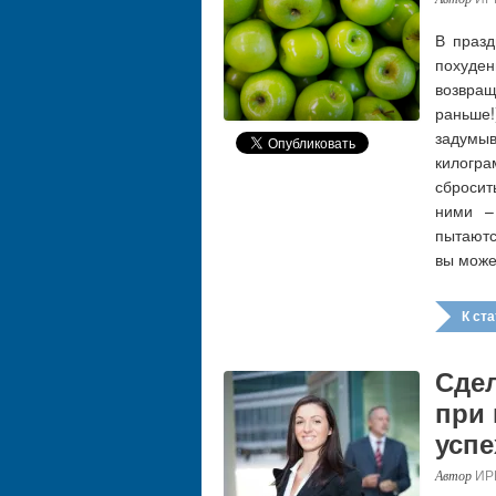
В празд
похуден
возвра
раньше
задумыв
килогр
сбросит
ними –
пытаютс
вы може
К стат
Сдел
при
успе
ИР