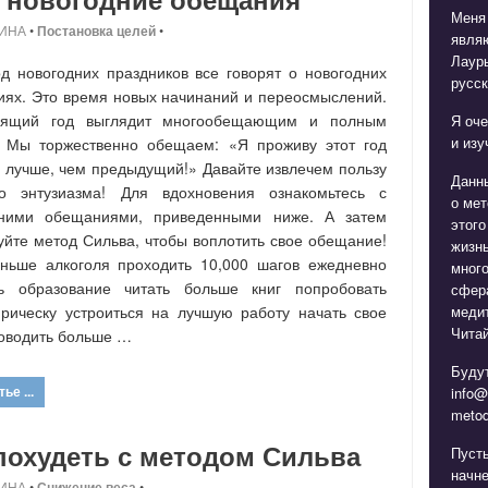
Меня
ИНА
•
Постановка целей
•
явля
Лаур
д новогодних праздников все говорят о новогодних
русск
ях. Это время новых начинаний и переосмыслений.
оящий год выглядит многообещающим и полным
Я оче
и изу
. Мы торжественно обещаем: «Я проживу этот год
 лучше, чем предыдущий!» Давайте извлечем пользу
Данн
го энтузиазма! Для вдохновения ознакомьтесь с
о мет
дними обещаниями, приведенными ниже. А затем
этого
уйте метод Сильва, чтобы воплотить свое обещание!
жизнь
ньше алкоголя проходить 10,000 шагов ежедневно
мног
ть образование читать больше книг попробовать
сфера
медит
рическу устроиться на лучшую работу начать свое
Читай
оводить больше …
Будут
ье ...
info@
metod
похудеть с методом Сильва
Пуст
начне
ИНА
•
Снижение веса
•