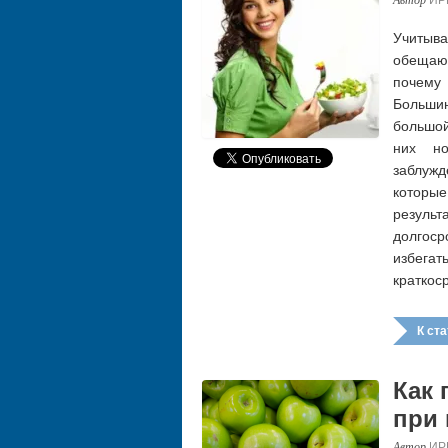
Учитыва
обещаю
почему
Больши
большой
них но
заблуж
которы
резуль
долгос
избега
краткос
К стат
Как 
при
ИР