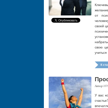
Ключев
желание
от пси
челове
своей ц
психиче
устано
набрать
свою це
учиться
К стат
Прос
ИР
У вас к
счасть
впечатл