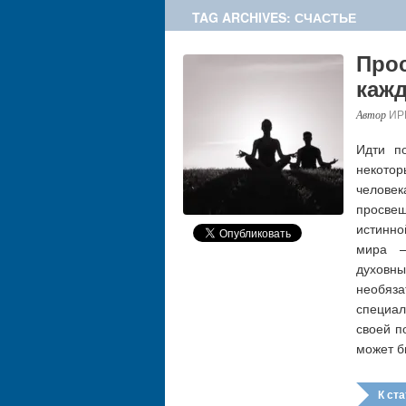
TAG ARCHIVES: СЧАСТЬЕ
Прос
каж
ИР
Идти по
некото
челове
просве
истинно
мира –
духовн
необяз
специал
своей п
может б
К стат