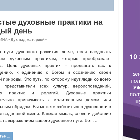
тые духовные практики на
дый день
ИНА
•
Дух над материей
•
 пути духовного развития легче, если следовать
10
рым духовным практикам, которые преображают
ка. Цель духовных практик – продвигать вас к
щению, к единению с Богом и осознанию своей
эл
й природы. Это путь, по которому идут люди со всего
по
 представители всех культур, вероисповеданий,
Уж
ых практик и религий. Духовные практики
пол
ательно привязывать к молитвенным домам или
п
ьным обрядам. Вы можете заботиться о духовности в
овседневной жизни. Каждая мысль, слово и действие
ыть выражением вашего духовного пути. Вот …
ье ...