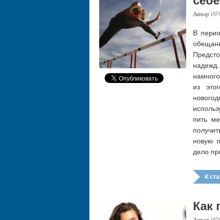
ИР
В перио
обещани
Предст
надежд
намного
из это
нового
использ
пить ме
получи
новую п
дело пр
К стат
Как 
ИР