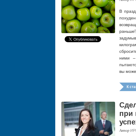
В празд
похуден
возвра
раньше
задумыв
килогр
сбросит
ними –
пытаютс
вы може
К стат
Сдел
при
успе
ИР