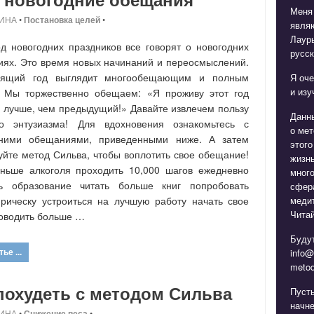
Меня
ИНА
•
Постановка целей
•
явля
Лаур
д новогодних праздников все говорят о новогодних
русск
ях. Это время новых начинаний и переосмыслений.
оящий год выглядит многообещающим и полным
Я оче
и изу
. Мы торжественно обещаем: «Я проживу этот год
 лучше, чем предыдущий!» Давайте извлечем пользу
Данн
го энтузиазма! Для вдохновения ознакомьтесь с
о мет
дними обещаниями, приведенными ниже. А затем
этого
уйте метод Сильва, чтобы воплотить свое обещание!
жизнь
ньше алкоголя проходить 10,000 шагов ежедневно
мног
ть образование читать больше книг попробовать
сфера
медит
рическу устроиться на лучшую работу начать свое
Читай
оводить больше …
Будут
ье ...
info@
metod
похудеть с методом Сильва
Пуст
начне
ИНА
•
Снижение веса
•