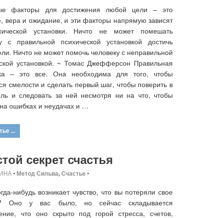
ые факторы для достижения любой цели – это
, вера и ожидание, и эти факторы напрямую зависят
хической установки. Ничто не может помешать
ку с правильной психической установкой достичь
ели. Ничто не может помочь человеку с неправильной
ской установкой. ~ Томас Джефферсон Правильная
вка – это все. Она необходима для того, чтобы
ся смелости и сделать первый шаг, чтобы поверить в
ль и следовать за ней несмотря ни на что, чтобы
 на ошибках и неудачах и …
ье ...
той секрет счастья
ИНА
•
Метод Сильва
,
Счастье
•
огда-нибудь возникает чувство, что вы потеряли свое
е? Оно у вас было, но сейчас складывается
ение, что оно скрыто под горой стресса, счетов,