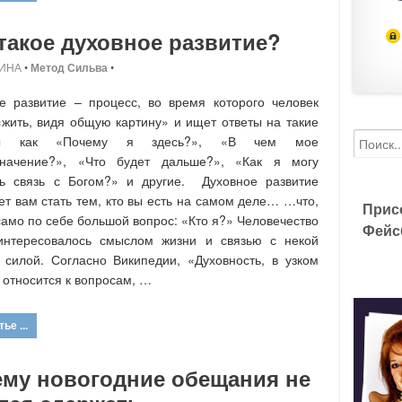
такое духовное развитие?
ИНА
•
Метод Сильва
•
е развитие – процесс, во время которого человек
«жить, видя общую картину» и ищет ответы на такие
сы как «Почему я здесь?», «В чем мое
значение?», «Что будет дальше?», «Как я могу
ть связь с Богом?» и другие. Духовное развитие
ет вам стать тем, кто вы есть на самом деле… …что,
Прис
 само по себе большой вопрос: «Кто я?» Человечество
Фейс
 интересовалось смыслом жизни и связью с некой
силой. Согласно Википедии, «Духовность, в узком
 относится к вопросам, …
ье ...
ему новогодние обещания не