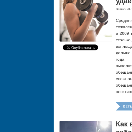
удае
ИР
Средня
сожален
в 2009 
стольк
воплощ
дальше.
года.
выполн
обещан
сложно
обещан
позитив
К стат
Как 
себ