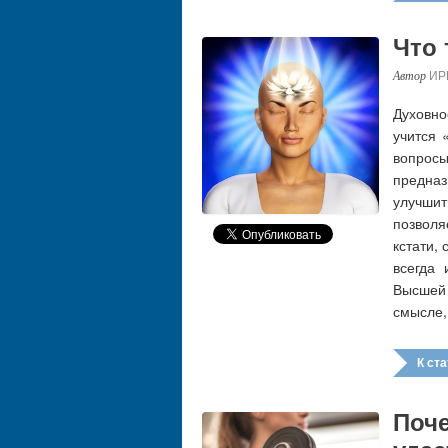
Что 
ИР
Духовно
учится 
вопро
предна
улучши
позволя
кстати,
всегда
Высшей 
смысле,
К стат
Поч