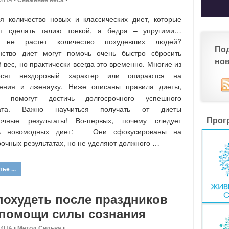
я количество новых и классических диет, которые
т сделать талию тонкой, а бедра – упругими…
 не растет количество похудевших людей?
По
нство диет могут помочь очень быстро сбросить
но
 вес, но практически всегда это временно. Многие из
сят нездоровый характер или опираются на
дения и лженауку. Ниже описаны правила диеты,
е помогут достичь долгосрочного успешного
тата. Важно научиться получать от диеты
Прог
рочные результаты! Во-первых, почему следует
ть новомодных диет: Они сфокусированы на
рочных результатах, но не уделяют должного …
ье ...
похудеть после праздников
 помощи силы сознания
ИНА
•
Метод Сильва
•