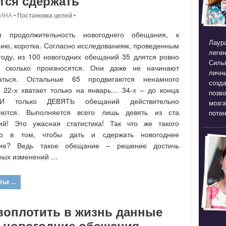
тся сдержать
ИНА
•
Постановка целей
•
я продолжительность новогоднего обещания, к
Лаура
ию, коротка. Согласно исследованиям, проведенным
леген
году, из 100 новогодних обещаний 35 длятся ровно
Силь
о, сколько произносятся. Они даже не начинают
личны
аться. Остальные 65 продвигаются ненамного
созда
 22-х хватает только на январь… 34-х – до конца
позв
 И только ДЕВЯТЬ обещаний действительно
мозга
яются. Выполняется всего лишь девять из ста
потен
ий! Это ужасная статистика! Так что же такого
го в том, чтобы дать и сдержать новогоднее
ие? Ведь такое обещание – решение достичь
ных изменений …
ье ...
воплотить в жизнь данные
е новогодние обещания