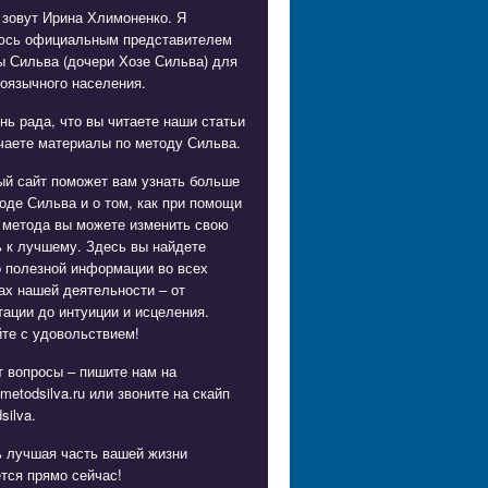
 зовут Ирина Хлимоненко. Я
юсь официальным представителем
ы Сильва (дочери Хозе Сильва) для
оязычного населения.
нь рада, что вы читаете наши статьи
чаете материалы по методу Сильва.
ый сайт поможет вам узнать больше
оде Сильва и о том, как при помощи
 метода вы можете изменить свою
 к лучшему. Здесь вы найдете
о полезной информации во всех
х нашей деятельности – от
ации до интуиции и исцеления.
те с удовольствием!
 вопросы – пишите нам на
metodsilva.ru
или звоните на скайп
silva.
ь лучшая часть вашей жизни
тся прямо сейчас!