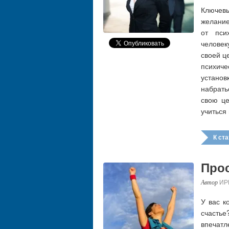
Ключев
желание
от пси
челове
своей ц
психиче
устано
набрать
свою це
учиться
К стат
Прос
ИР
У вас к
счасть
впечатл