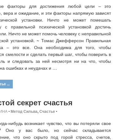
ые факторы для достижения любой цели – это
, вера и ожидание, и эти факторы напрямую зависят
хической установки. Ничто не может помешать
ку с правильной психической установкой достичь
ели. Ничто не может помочь человеку с неправильной
ской установкой. ~ Томас Джефферсон Правильная
вка – это все. Она необходима для того, чтобы
ся смелости и сделать первый шаг, чтобы поверить в
ль и следовать за ней несмотря ни на что, чтобы
 на ошибках и неудачах и …
ье ...
той секрет счастья
ИНА
•
Метод Сильва
,
Счастье
•
огда-нибудь возникает чувство, что вы потеряли свое
е? Оно у вас было, но сейчас складывается
ение, что оно скрыто под горой стресса, счетов,