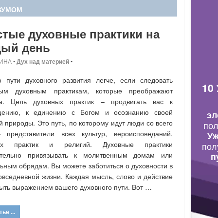
АЗУМОМ
тые духовные практики на
дый день
ИНА
•
Дух над материей
•
 пути духовного развития легче, если следовать
10
рым духовным практикам, которые преображают
ка. Цель духовных практик – продвигать вас к
щению, к единению с Богом и осознанию своей
эл
й природы. Это путь, по которому идут люди со всего
по
 представители всех культур, вероисповеданий,
Уж
ых практик и религий. Духовные практики
пол
ательно привязывать к молитвенным домам или
п
ьным обрядам. Вы можете заботиться о духовности в
овседневной жизни. Каждая мысль, слово и действие
ыть выражением вашего духовного пути. Вот …
ье ...