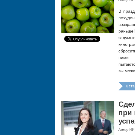
В празд
похуден
возвра
раньше
задумыв
килогр
сбросит
ними –
пытаютс
вы може
К стат
Сдел
при
успе
ИР