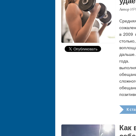
удае
ИР
Средня
сожален
в 2009 
стольк
воплощ
дальше.
года.
выполн
обещан
сложно
обещан
позитив
К стат
Как 
себ