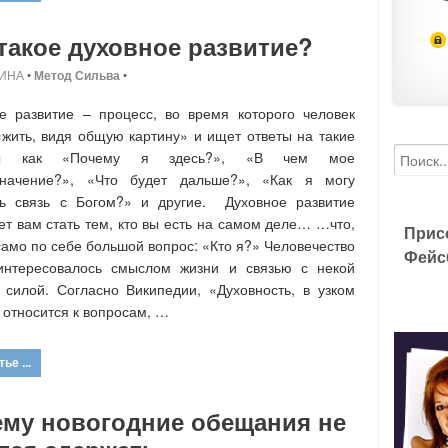
такое духовное развитие?
ИНА
•
Метод Сильва
•
е развитие – процесс, во время которого человек
«жить, видя общую картину» и ищет ответы на такие
сы как «Почему я здесь?», «В чем мое
значение?», «Что будет дальше?», «Как я могу
ть связь с Богом?» и другие. Духовное развитие
ет вам стать тем, кто вы есть на самом деле… …что,
Прис
 само по себе большой вопрос: «Кто я?» Человечество
Фейс
 интересовалось смыслом жизни и связью с некой
силой. Согласно Википедии, «Духовность, в узком
 относится к вопросам, …
ье ...
ему новогодние обещания не