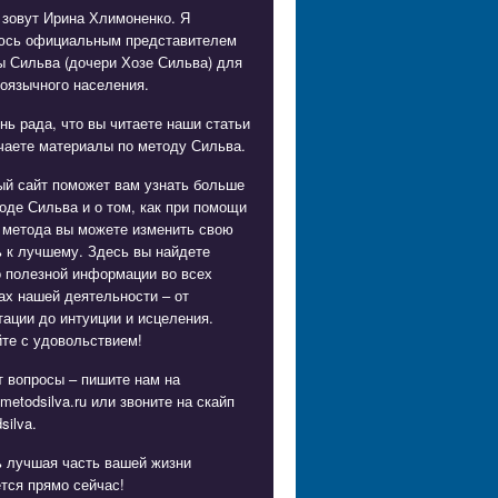
 зовут Ирина Хлимоненко. Я
юсь официальным представителем
ы Сильва (дочери Хозе Сильва) для
оязычного населения.
нь рада, что вы читаете наши статьи
чаете материалы по методу Сильва.
ый сайт поможет вам узнать больше
оде Сильва и о том, как при помощи
 метода вы можете изменить свою
 к лучшему. Здесь вы найдете
о полезной информации во всех
х нашей деятельности – от
ации до интуиции и исцеления.
те с удовольствием!
 вопросы – пишите нам на
metodsilva.ru
или звоните на скайп
silva.
ь лучшая часть вашей жизни
тся прямо сейчас!