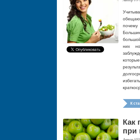
Учитыва
обещаю
почему
Больши
большой
них но
заблуж
которы
резуль
долгос
избега
краткос
К стат
Как 
при
ИР