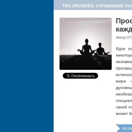
TAG ARCHIVES: УПРАВЛЕНИЕ Р
Прос
каж
ИР
Идти по
некото
челове
просве
истинно
мира –
духовн
необяз
специал
своей п
может б
К стат