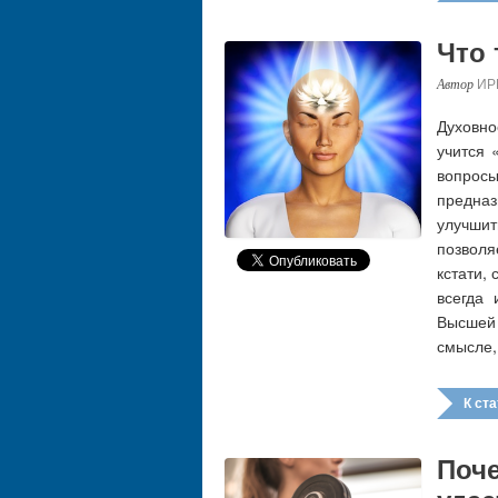
Что 
ИР
Духовно
учится 
вопро
предна
улучши
позволя
кстати,
всегда
Высшей 
смысле,
К стат
Поч