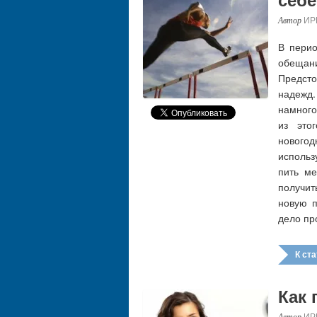
ИР
В перио
обещани
Предст
надежд
намного
из это
нового
использ
пить ме
получи
новую п
дело пр
К стат
Как 
ИР