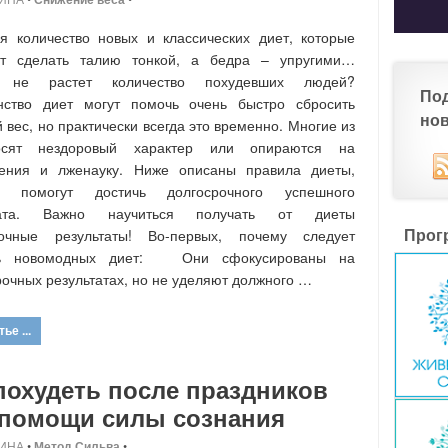
я количество новых и классических диет, которые
т сделать талию тонкой, а бедра – упругими…
 не растет количество похудевших людей?
По
нство диет могут помочь очень быстро сбросить
но
 вес, но практически всегда это временно. Многие из
сят нездоровый характер или опираются на
дения и лженауку. Ниже описаны правила диеты,
е помогут достичь долгосрочного успешного
тата. Важно научиться получать от диеты
Прог
рочные результаты! Во-первых, почему следует
ть новомодных диет: Они сфокусированы на
рочных результатах, но не уделяют должного …
ье ...
похудеть после праздников
 помощи силы сознания
ИНА
•
Метод Сильва
•