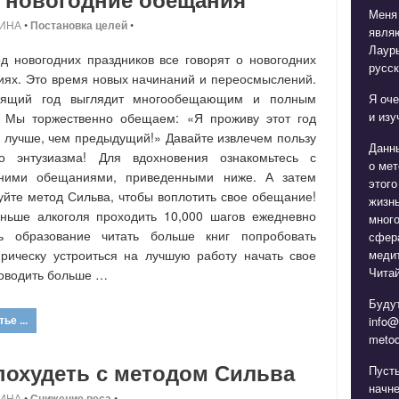
Меня
ИНА
•
Постановка целей
•
явля
Лаур
д новогодних праздников все говорят о новогодних
русск
ях. Это время новых начинаний и переосмыслений.
оящий год выглядит многообещающим и полным
Я оче
и изу
. Мы торжественно обещаем: «Я проживу этот год
 лучше, чем предыдущий!» Давайте извлечем пользу
Данн
го энтузиазма! Для вдохновения ознакомьтесь с
о мет
дними обещаниями, приведенными ниже. А затем
этого
уйте метод Сильва, чтобы воплотить свое обещание!
жизнь
ньше алкоголя проходить 10,000 шагов ежедневно
мног
ть образование читать больше книг попробовать
сфера
медит
рическу устроиться на лучшую работу начать свое
Читай
оводить больше …
Будут
ье ...
info@
metod
похудеть с методом Сильва
Пуст
начне
ИНА
•
Снижение веса
•